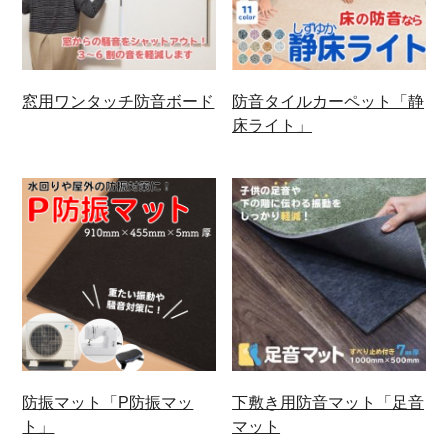
窓用ワンタッチ防音ボード
防音タイルカーペット「静
床ライト」
防振マット「P防振マッ
下敷き用防音マット「足音
ト」
マット