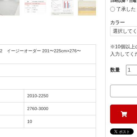
18時以降・日
了承した
カラー
※10個以
 イージーオーダー 201〜225cm×276〜
入力してく
2010-2250
2760-3000
10