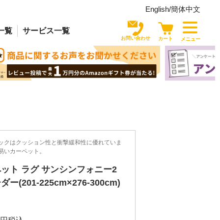
English/
簡体中文
一覧
サービス
一覧
お問い合わせ
カート
メニュー
ックはクッション性と衝撃緩和性に優れていま
易いカーペット。
ット ラグ サンシンフォニー2
(201-225cm×276-300cm)