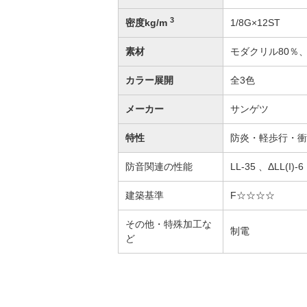
3
密度kg/m
1/8G×12ST
素材
モダクリル80％
カラー展開
全3色
メーカー
サンゲツ
特性
防炎・軽歩行・衝
防音関連の性能
LL-35 、ΔLL(I)-6
建築基準
F☆☆☆☆
その他・特殊加工な
制電
ど