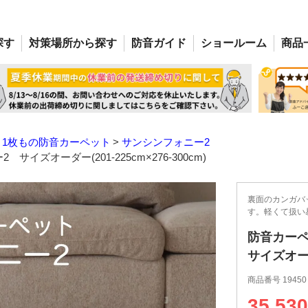
探す
対策場所
から探す
防音
ガイド
ショー
ルーム
商品
1枚もの防音カーペット
サンシンフォニー2
イズオーダー(201-225cm×276-300cm)
裏面のカンガバ
す。軽くて扱い
防音カーペ
サイズオーダー
商品番号
19450
35,530