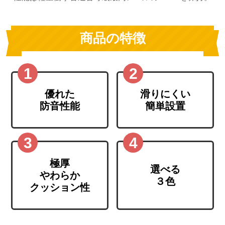
商品の特徴
優れた
滑りにくい
防音性能
簡単設置
極厚
選べる
やわらか
３色
クッション性