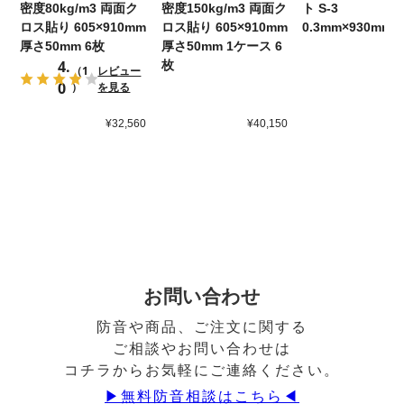
密度80kg/m3 両面ク
密度150kg/m3 両面ク
ト S-3
ロス貼り 605×910mm
ロス貼り 605×910mm
0.3mm×930mm×
厚さ50mm 6枚
厚さ50mm 1ケース 6
4.
枚
（1
レビュー
0
）
を見る
¥32,560
¥40,150
¥4
お問い合わせ
防音や商品、ご注文に関する
ご相談やお問い合わせは
コチラからお気軽にご連絡ください。
▶︎無料防音相談はこちら◀︎