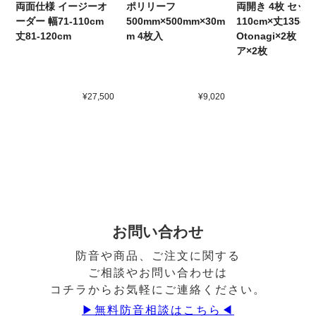
ポリリーフ
両開き 4枚 セット
両面仕様 イージーオ
500mm×500mm×30m
110cm×丈135cm
ーダー 幅71-110cm
m 4枚入
Otonagi×2枚 ト
丈81-120cm
ア×2枚
¥27,500
¥9,020
¥4
お問い合わせ
防音や商品、ご注文に関する
ご相談やお問い合わせは
コチラからお気軽にご連絡ください。
▶︎無料防音相談はこちら◀︎