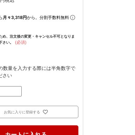
税込
ら
月々3,318円
から。分割手数料無料
ため、注文後の変更・キャンセル不可となりま
(必須)
下さい。
上の数量を入力する際には半角数字で
ださい
お気に入りに登録する
カートに入れる