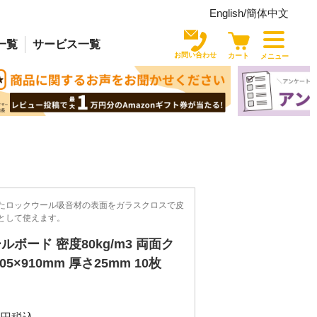
English/
簡体中文
一覧
サービス
一覧
お問い合わせ
カート
メニュー
たロックウール吸音材の表面をガラスクロスで皮
として使えます。
ボード 密度80kg/m3 両面ク
05×910mm 厚さ25mm 10枚