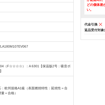
どの個体差
い。
代金引換
返品受付対象
A180M107EV067
A 9504（F☆☆☆☆）：A 6301【保温版2号：吸音ボ
号】
応：欧州規格A1級（表面燃焼特性：延焼性＝合
煙量＝合格）