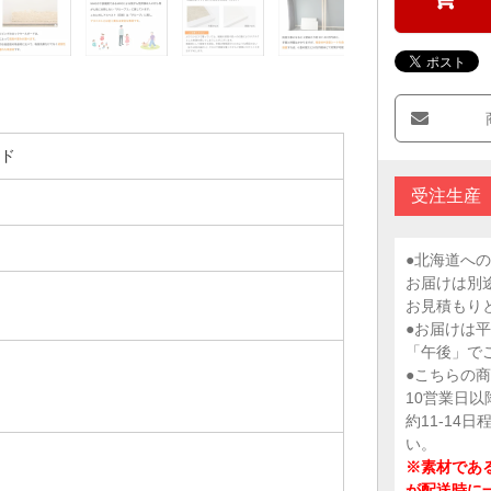
ド
受注生産
●北海道への
お届けは別途
お見積もり
●お届けは
「午後」で
●こちらの
10営業日
約11-14
い。
※素材であ
が配送時に