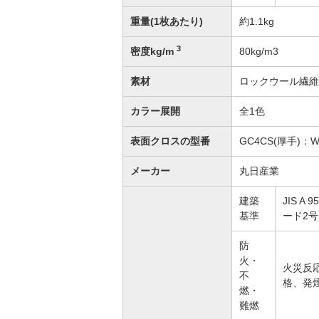
重量(1枚あたり)
約1.1kg
3
密度kg/m
80kg/m3
素材
ロックウール繊維
カラー展開
全1色
表面クロスの型番
GC4CS(厚手)：WL
メーカー
丸日産業
建築
JIS 
基準
ード2
防
火・
火災反
不
格、発
燃・
難燃