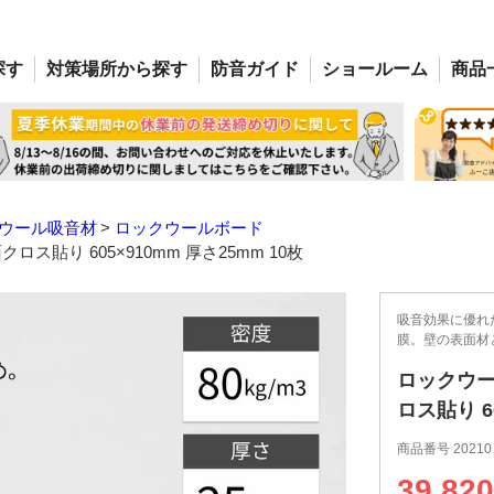
探す
対策場所
から探す
防音
ガイド
ショー
ルーム
商品
ウール吸音材
ロックウールボード
ロス貼り 605×910mm 厚さ25mm 10枚
吸音効果に優れ
膜。壁の表面材
ロックウール
ロス貼り 6
商品番号
20210
39,820