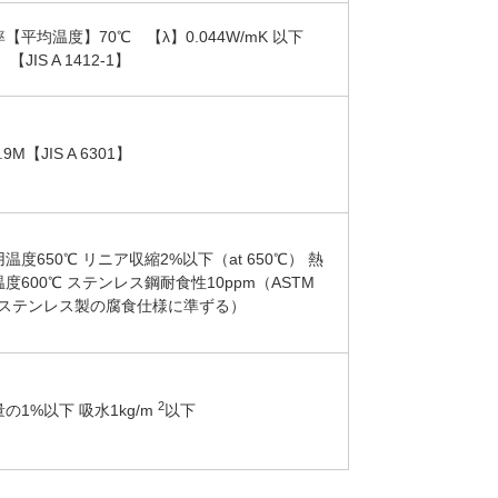
【平均温度】70℃ 【λ】0.044W/mK 以下
) 【JIS A 1412-1】
9M【JIS A 6301】
温度650℃ リニア収縮2%以下（at 650℃） 熱
度600℃ ステンレス鋼耐食性10ppm（ASTM
5のステンレス製の腐食仕様に準ずる）
2
の1%以下 吸水1kg/m
以下