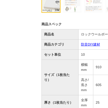
商品スペック
商品名
ロックウールボー
商品カテゴリ
防音DIY建材
セット単位
10
横幅
910
mm
サイズ（1枚当た
り）
高さ/
長さ
605
mm
全厚
厚さ（1枚当たり）
25
mm