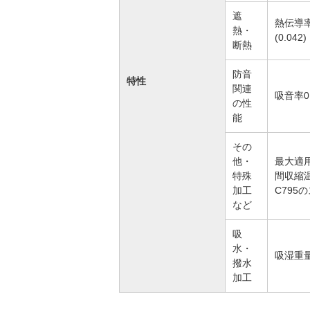
遮
熱伝導率
熱・
(0.042
断熱
防音
特性
関連
吸音率0.
の性
能
その
他・
最大適用
特殊
間収縮温
加工
C79
など
吸
水・
吸湿重量
撥水
加工