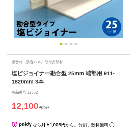
吸音材・防音パネル取付用部材
塩ビジョイナー勘合型 25mm 端部用 911-
1820mm 3本
商品番号
12552
12,100
税込
なら
月々1,008円
から。分割手数料無料