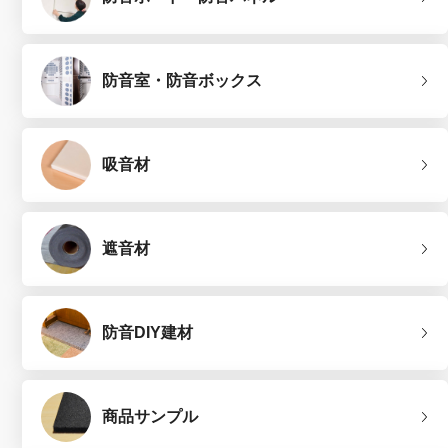
防音室・防音ボックス
吸音材
遮音材
防音DIY建材
商品サンプル