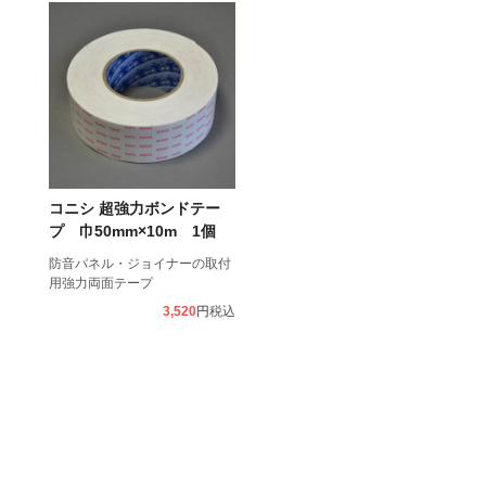
コニシ 超強力ボンドテー
プ 巾50mm×10m 1個
防音パネル・ジョイナーの取付
用強力両面テープ
3,520
税込