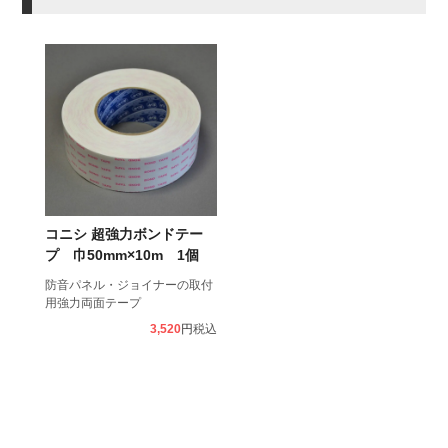
コニシ 超強力ボンドテー
プ 巾50mm×10m 1個
防音パネル・ジョイナーの取付
用強力両面テープ
3,520
税込