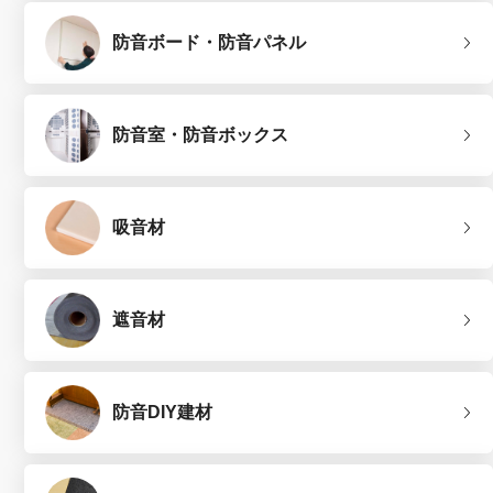
防音ボード・防音パネル
防音室・防音ボックス
吸音材
遮音材
防音DIY建材