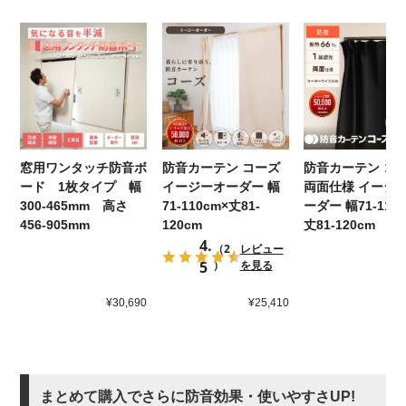
窓用ワンタッチ防音ボ
防音カーテン コーズ
防音カーテン コ
ード 1枚タイプ 幅
イージーオーダー 幅
両面仕様 イージ
300-465mm 高さ
71-110cm×丈81-
ーダー 幅71-110
456-905mm
120cm
丈81-120cm
4.
（2
レビュー
5
）
を見る
¥2
¥30,690
¥25,410
まとめて購入でさらに防音効果・使いやすさUP!