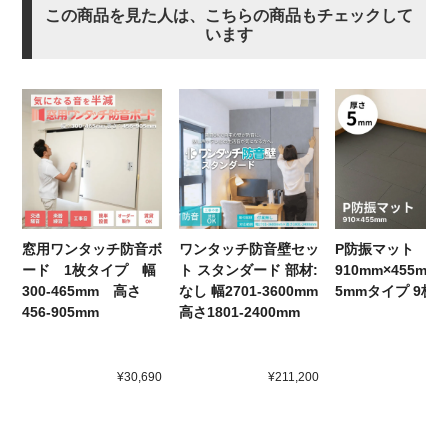
この商品を見た人は、こちらの商品もチェックして
います
窓用ワンタッチ防音ボ
ワンタッチ防音壁セッ
P防振マット
ード 1枚タイプ 幅
ト スタンダード 部材:
910mm×455mm
300-465mm 高さ
なし 幅2701-3600mm
5mmタイプ 9枚
456-905mm
高さ1801-2400mm
¥30,690
¥211,200
¥2