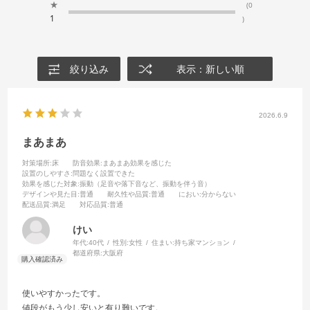
★
(0
1
)
絞り込み
表示：新しい順
2026.6.9
まあまあ
対策場所
:床
防音効果
:まあまあ効果を感じた
設置のしやすさ
:問題なく設置できた
効果を感じた対象
:振動（足音や落下音など、振動を伴う音）
デザインや見た目
:普通
耐久性や品質
:普通
におい
:分からない
配送品質
:満足
対応品質
:普通
けい
年代:
40代
性別:
女性
住まい:
持ち家マンション
都道府県:
大阪府
使いやすかったです。
値段がもう少し安いと有り難いです。