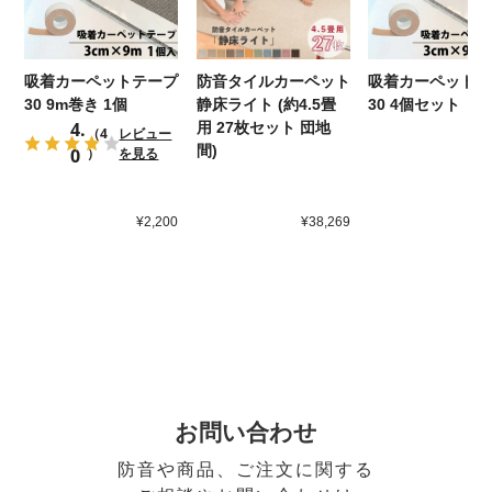
吸着カーペットテープ
防音タイルカーペット
吸着カーペットテ
30 9m巻き 1個
静床ライト (約4.5畳
30 4個セット
4.
用 27枚セット 団地
（4
レビュー
間)
0
）
を見る
¥2,200
¥38,269
¥
お問い合わせ
防音や商品、ご注文に関する