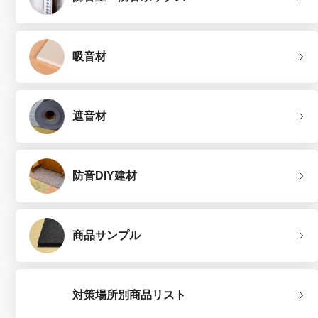
吸音材
遮音材
防音DIY建材
商品サンプル
対策場所別商品リスト