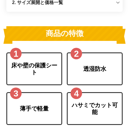
2. サイズ展開と価格一覧
商品の特徴
床や壁の保護シー
透湿防水
ト
ハサミでカット可
薄手で軽量
能