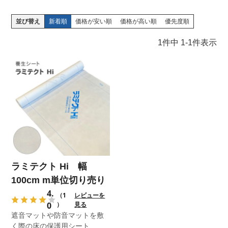
並び替え
新着順
価格が安い順
価格が高い順
優先度順
1
件中
1
-
1
件表示
ラミテクト Hi 幅
100cm m単位切り売り
4.
（1
レビューを
0
）
見る
遮音マットや防音マットを敷
く際の床の保護用シート