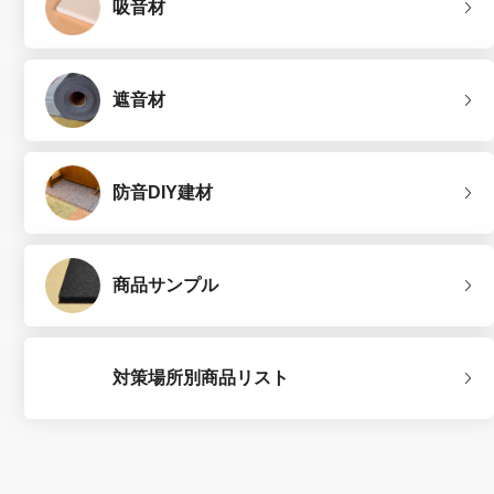
吸音材
遮音材
防音DIY建材
商品サンプル
対策場所別商品リスト