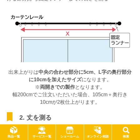
出来上がりは
中央の合わせ部分に5cm、L字の奥行部分
に10cmを加えたサイズ
になります。
※
両開きでの製作
となります。
幅200cmでご注文いただいた場合、105cm＋奥行き
10cmが2枚仕上がります。
2. 丈を測る
ご希望の窓の種類に合わせて、下図のように長さを測っ
サービス一覧
商品一覧
ショールーム
オンライン相談
検索