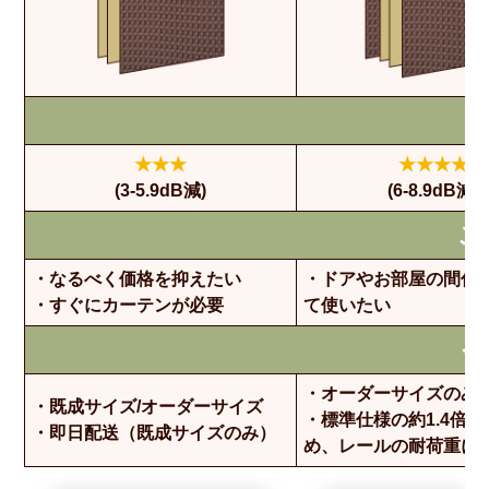
★★★
★★★★
(3-5.9dB減)
(6-8.9dB減)
こ
・なるべく価格を抑えたい
・ドアやお部屋の間仕
・すぐにカーテンが必要
て使いたい
そ
・オーダーサイズのみ
・既成サイズ/オーダーサイズ
・標準仕様の約1.4倍
・即日配送（既成サイズのみ）
め、レールの耐荷重に