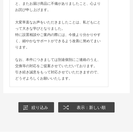
また、カラー＝ブラウンで注文したのに、なぜかホワイトが届きまし
と、またお届け商品に不備がありましたこと、心より
た。色にこだわりはなかったので良いのですが、特注品なのに不思議
お詫び申し上げます。
だなと思いました
大変率直なお声をいただきましたことは、私どもにと
って大きな学びとなりました。
特に設置相談やご案内の際には、今後より分かりやす
く、細やかなサポートができるよう改善に努めてまい
ります。
なお、本件につきましては別途個別にご連絡のうえ、
交換等の対応をご提案させていただいております。
引き続き誠意をもって対応させていただきますので、
どうぞよろしくお願いいたします。
絞り込み
表示：新しい順