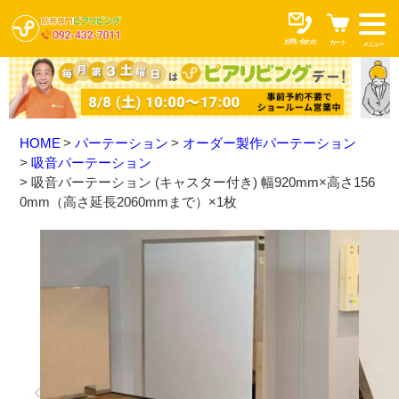
お問い合わせ
カート
メニュー
HOME
パーテーション
オーダー製作パーテーション
吸音パーテーション
吸音パーテーション (キャスター付き) 幅920mm×高さ156
0mm（高さ延長2060mmまで）×1枚