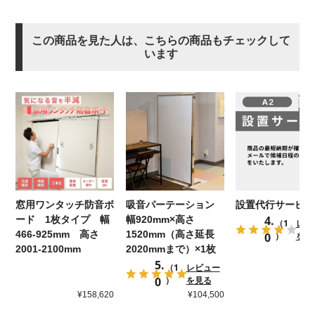
この商品を見た人は、こちらの商品もチェックして
います
窓用ワンタッチ防音ボ
吸音パーテーション
設置代行サービス 
4.
ード 1枚タイプ 幅
幅920mm×高さ
（1
レビ
466-925mm 高さ
1520mm（高さ延長
0
）
を見
2001-2100mm
2020mmまで）×1枚
5.
（1
レビュー
0
）
を見る
¥158,620
¥104,500
¥5