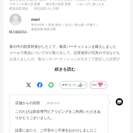
デザインや見た目
:普通
耐久性や品質
:普通
におい
:少し気になる
配送品質
:満足
対応品質
:少し不満
mari
年代:
50代
性別:
女性
住まい:
持ち家一戸建て
都道府県:
神奈川県
家の中の防音対策がしたくて、吸音パーティションを購入しました
メールで商品についてやり取りをして、設置場所の写真や寸法なども
お送りましたが、数センチパーティションが大きくて想定した設置が
できませんでした
続きを読む
ピアリビングのサイトにある商品の写真をよく確認すれば、想定した
ように設置ができないことは認識できたはずでしたので、自分の確認
不足でした
参考になった
4
Like!
0
ただ、設置の想定は伝えていたし（少なくともこちらはそう思ってい
た）、高価な商品の売買ですから、もう少しアドバイスをいただきた
かったなと思いました
店舗からの回答
2025.9.5
売りたい人と買いたい人の意思疎通は、本当に難しいと感じました
このたびは防音専門ピアリビングをご利用いただきあ
その後、買ってしまったものは有効に使おうと、想定外の設置をカバ
りがとうございました。
ーするために、ピアリビングのサイトを参考にしてホームセンターで
リカバリするための材料をいろいろと買って対応しました
設置にあたり、ご不安やご不便をおかけしましたこ