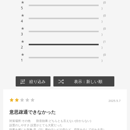
★
(0
5
)
★
(0
4
)
★
(0
3
)
★
(1
2
)
★
(0
1
)
絞り込み
表示：新しい順
2025.5.7
意思疎通できなかった
対策場所
:その他
防音効果
:どちらとも言えない(分からない)
設置のしやすさ
:設置がとても大変だった
効果を感じた対象
:音（話し声やテレビの音など、空気を介して伝わる音）