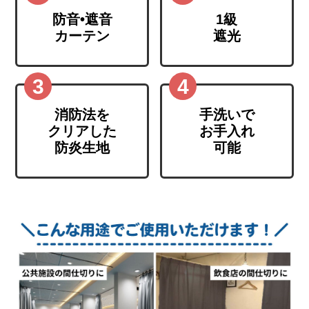
防音•遮音
1級
カーテン
遮光
消防法を
手洗いで
クリアした
お手入れ
防炎生地
可能