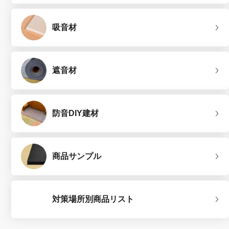
吸音材
遮音材
防音DIY建材
商品サンプル
対策場所別商品リスト