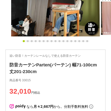
追い防音！カーテンレールなしで使える防音カーテン
防音カーテンParten(パーテン) 幅71-100cm
丈201-230cm
商品番号
33015
32,010
税込
なら
月々2,667円
から。分割手数料無料