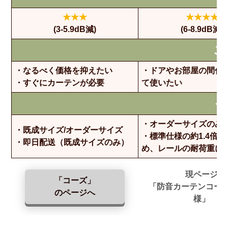
★★★
★★★★
(3-5.9dB減)
(6-8.9dB減)
こ
・なるべく価格を抑えたい
・ドアやお部屋の間仕
・すぐにカーテンが必要
て使いたい
そ
・オーダーサイズのみ
・既成サイズ/オーダーサイズ
・標準仕様の約1.4倍
・即日配送（既成サイズのみ）
め、レールの耐荷重に
現ページ
「コーズ」
「防音カーテンコー
のページへ
様」