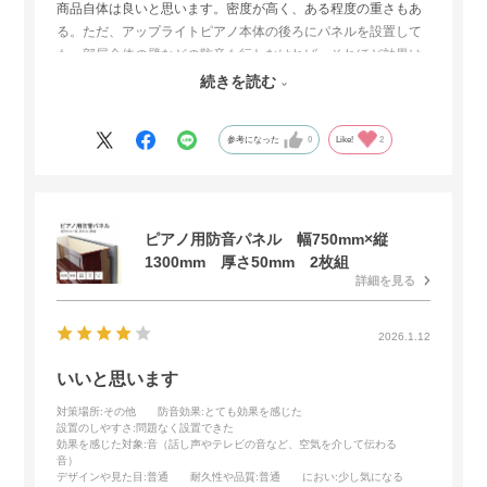
商品自体は良いと思います。密度が高く、ある程度の重さもあ
る。ただ、アップライトピアノ本体の後ろにパネルを設置して
も、部屋全体の壁などの防音も行わなければ、それほど効果は
見込めないでしょう。これまで同様、ピアノの上に厚手の毛布
続きを読む
を引き、弱音ペダルを使う生活は続きそうです。
参考になった
0
Like!
2
ピアノ用防音パネル 幅750mm×縦
1300mm 厚さ50mm 2枚組
詳細を見る
2026.1.12
いいと思います
対策場所
:その他
防音効果
:とても効果を感じた
設置のしやすさ
:問題なく設置できた
効果を感じた対象
:音（話し声やテレビの音など、空気を介して伝わる
音）
デザインや見た目
:普通
耐久性や品質
:普通
におい
:少し気になる