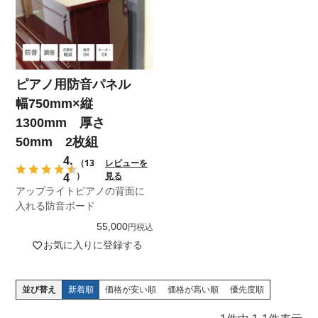
ピアノ用防音パネル
幅750mm×縦
1300mm 厚さ
50mm 2枚組
4.
（13
レビューを
4
）
見る
アップライトピアノの背面に
入れる防音ボード
55,000
税込
お気に入りに登録する
並び替え
新着順
価格が安い順
価格が高い順
優先度順