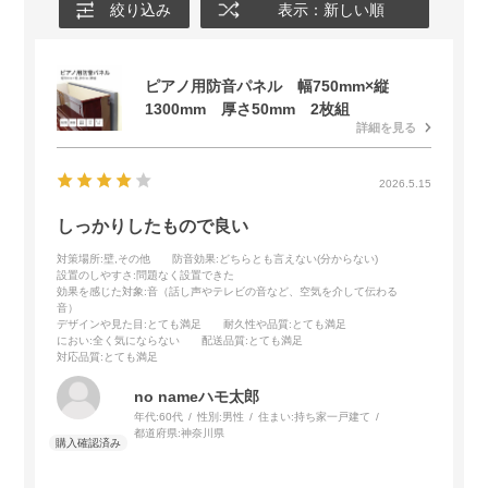
絞り込み
表示：新しい順
ピアノ用防音パネル 幅750mm×縦
1300mm 厚さ50mm 2枚組
詳細を見る
2026.5.15
しっかりしたもので良い
対策場所
:壁,その他
防音効果
:どちらとも言えない(分からない)
設置のしやすさ
:問題なく設置できた
効果を感じた対象
:音（話し声やテレビの音など、空気を介して伝わる
音）
デザインや見た目
:とても満足
耐久性や品質
:とても満足
におい
:全く気にならない
配送品質
:とても満足
対応品質
:とても満足
no nameハモ太郎
年代:
60代
性別:
男性
住まい:
持ち家一戸建て
都道府県:
神奈川県