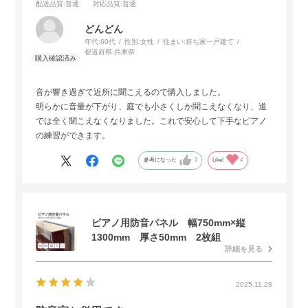
配送品質
:普通
対応品質
:普通
どんどん
年代:
60代
性別:
女性
住まい:
持ち家一戸建て
都道府県:
兵庫県
音が響き過ぎて近所に聞こえるので購入しました。
明らかに音量が下がり、庭でも小さくしか聞こえなくなり、道
では全く聞こえなくなりました。これで安心して下手なピアノ
の練習ができます。
参考になった
3
Like!
4
ピアノ用防音パネル 幅750mm×縦
1300mm 厚さ50mm 2枚組
詳細を見る
2025.11.28