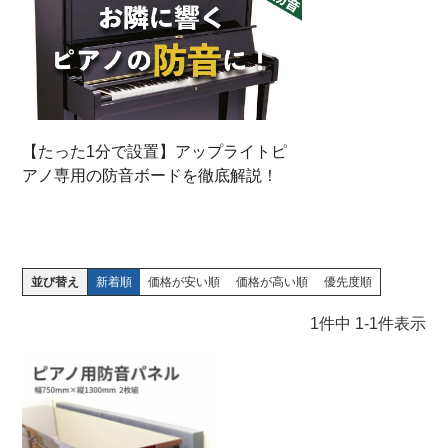
【たった1分で設置】アップライトピ
アノ専用の防音ボードを徹底解説！
並び替え
新着順
価格が安い順
価格が高い順
優先度順
1
件中
1
-
1
件表示