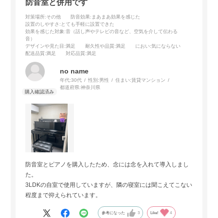
防音室と併用です
対策場所
:その他
防音効果
:まあまあ効果を感じた
設置のしやすさ
:とても手軽に設置できた
効果を感じた対象
:音（話し声やテレビの音など、空気を介して伝わる
音）
デザインや見た目
:満足
耐久性や品質
:満足
におい
:気にならない
配送品質
:満足
対応品質
:満足
no name
年代:
30代
性別:
男性
住まい:
賃貸マンション
都道府県:
神奈川県
防音室とピアノを購入したため、念には念を入れて導入しまし
た。
3LDKの自室で使用していますが、隣の寝室には聞こえてこない
程度まで抑えられています。
参考になった
3
Like!
4