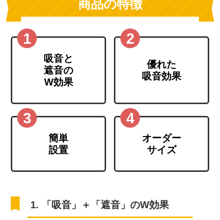
商品の特徴
吸音と
優れた
遮音の
吸音効果
W効果
簡単
オーダー
設置
サイズ
1. 「吸音」＋「遮音」のW効果