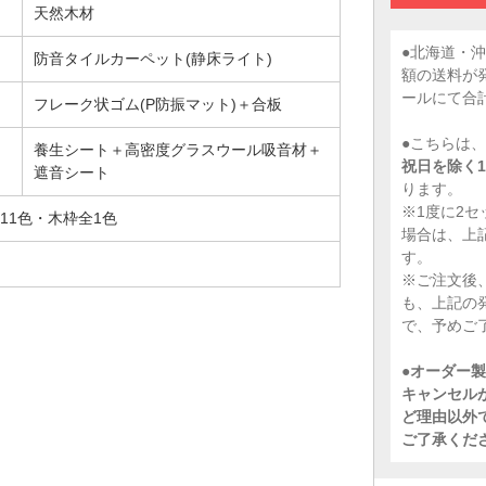
天然木材
●北海道・
防音タイルカーペット(静床ライト)
額の送料が
ールにて合
フレーク状ゴム(P防振マット)＋合板
●こちらは
養生シート＋高密度グラスウール吸音材＋
祝日を除く1
遮音シート
ります。
※1度に2セ
11色・木枠全1色
場合は、上
す。
※ご注文後
も、上記の
で、予めご
●
オーダー製
キャンセル
ど理由以外
ご了承くだ