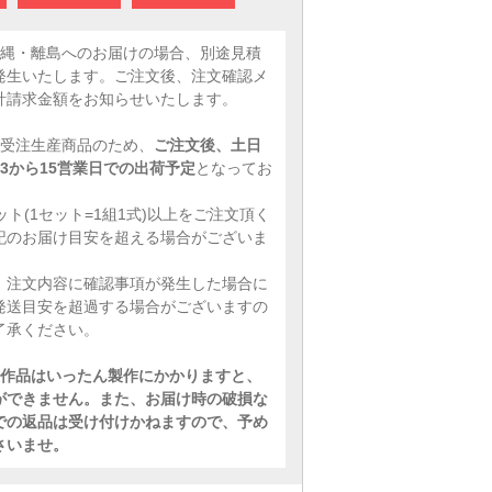
沖縄・離島へのお届けの場合、別途見積
発生いたします。ご注文後、注文確認メ
計請求金額をお知らせいたします。
、受注生産商品のため、
ご注文後、土日
3から15営業日での出荷予定
となってお
ット(1セット=1組1式)以上をご注文頂く
記のお届け目安を超える場合がございま
、注文内容に確認事項が発生した場合に
発送目安を超過する場合がございますの
了承ください。
作品はいったん製作にかかりますと、
ができません。また、お届け時の破損な
での返品は受け付けかねますので、予め
さいませ。