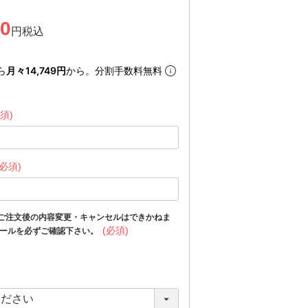
90
税込
ら
月々14,749円
から。分割手数料無料
須)
(必須)
ご注文後の内容変更・キャンセルはできかねま
(必須)
メールを必ずご確認下さい。