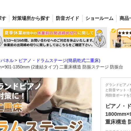
探す
対策場所
から探す
防音
ガイド
ショー
ルーム
商品
音パネル
ピアノ・ドラムステージ(簡易乾式二重床)
m×901-1350mm (2連結タイプ) 二重床構造 防振ステージ 防振台
グランドピアノ
と防音マット・
用防音ボードを
ピアノ・ドラ
1800mm×
重床構造 