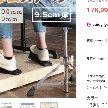
商品番号
64014
176,9
な
(必
横幅：(mm)
奥行き：(mm)
【受注生産品】
す。 注文確認
了承した
カラー