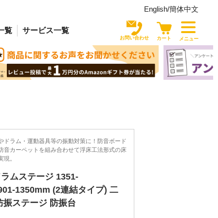
English/
簡体中文
一覧
サービス
一覧
お問い合わせ
カート
メニュー
やドラム・運動器具等の振動対策に！防音ボード
防音カーペットを組み合わせて浮床工法形式の床
実現。
ムステージ 1351-
901-1350mm (2連結タイプ) 二
防振ステージ 防振台