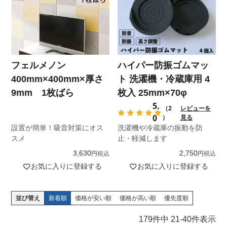
フェルメノン
ハイパー防振ゴムマッ
400mm×400mm×厚さ
ト 洗濯機・冷蔵庫用 4
9mm 1枚ばら
枚入 25mm×70φ
5.
（2
レビューを
0
）
見る
設置が簡単！吸音対策にオス
洗濯機や冷蔵庫の振動を防
スメ
止・軽減します
3,630
2,750
税込
税込
お気に入りに登録する
お気に入りに登録する
並び替え
新着順
価格が安い順
価格が高い順
優先度順
179
件中
21
-
40
件表示