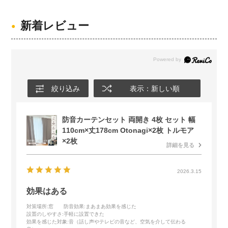
新着レビュー
絞り込み
表示：新しい順
防音カーテンセット 両開き 4枚 セット 幅
110cm×丈178cm Otonagi×2枚 トルモア
×2枚
詳細を見る
2026.3.15
効果はある
対策場所
:窓
防音効果
:まあまあ効果を感じた
設置のしやすさ
:手軽に設置できた
効果を感じた対象
:音（話し声やテレビの音など、空気を介して伝わる