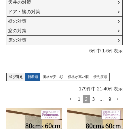
天井の対策
ドア・襖の対策
壁の対策
窓の対策
床の対策
6
件中
1
-
6
件表示
並び替え
新着順
価格が安い順
価格が高い順
優先度順
179
件中
21
-
40
件表示
1
2
3
…
9