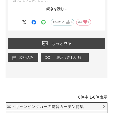
ありがとうございました。
続きを読む
想像より少し分厚いかなと思いましたが、乗ってみる（乗せて
みる）と良い感じでした。
参考になった
1
Like!
0
部屋の色とも合いましたので、満足しています。
一点、希望があるとすれば
柄がもう少し種類があれば、嬉しかったです。
もっと見る
絨毯も同時に検討していたので、そこで⭐︎4にさせてもらいまし
た。
絞り込み
表示：新しい順
機能的には、問題ありません。
ありがとうございました。
また、ご利用させていただきます。
6
件中
1
-
6
件表示
車・キャンピングカーの防音カーテン特集