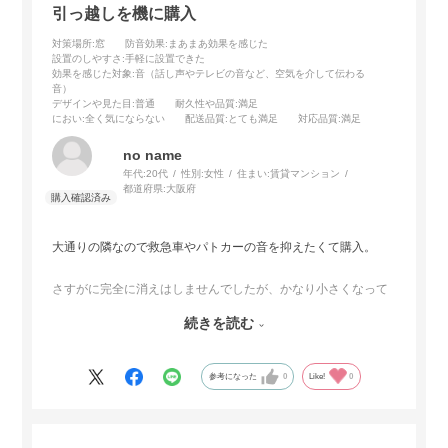
引っ越しを機に購入
対策場所
:窓
防音効果
:まあまあ効果を感じた
設置のしやすさ
:手軽に設置できた
効果を感じた対象
:音（話し声やテレビの音など、空気を介して伝わる
音）
デザインや見た目
:普通
耐久性や品質
:満足
におい
:全く気にならない
配送品質
:とても満足
対応品質
:満足
no name
年代:
20代
性別:
女性
住まい:
賃貸マンション
都道府県:
大阪府
大通りの隣なので救急車やパトカーの音を抑えたくて購入。
さすがに完全に消えはしませんでしたが、かなり小さくなって
快適です。
続きを読む
西側なので遮光してくれるのもありがたいです。
引っ越ししたてなのでまだ分かりませんがクーラー代が安くす
参考になった
0
Like!
0
みそうです。