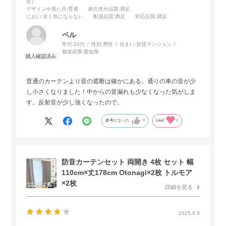
音）
デザインや見た目
:普通
耐久性や品質
:満足
におい
:全く気にならない
配送品質
:満足
対応品質
:満足
ベル
年代:
20代
性別:
男性
住まい:
賃貸マンション
都道府県:
愛知県
普通のカーテンより音の遮断は確かにある。通りの車の音が少
し小さくなりました！中からの音漏れも少なくなった気がしま
す。反射音が少し強くなったので。
参考になった
0
Like!
0
防音カーテンセット 両開き 4枚 セット 幅
110cm×丈178cm Otonagi×2枚 トルモア
×2枚
詳細を見る
2025.9.5