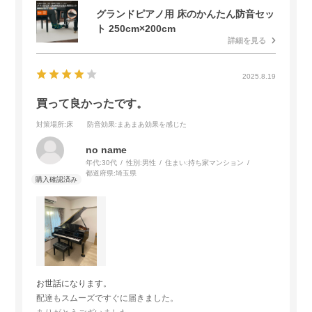
グランドピアノ用 床のかんたん防音セッ
ト 250cm×200cm
詳細を見る
2025.8.19
買って良かったです。
対策場所
:床
防音効果
:まあまあ効果を感じた
no name
年代:
30代
性別:
男性
住まい:
持ち家マンション
都道府県:
埼玉県
お世話になります。
配達もスムーズですぐに届きました。