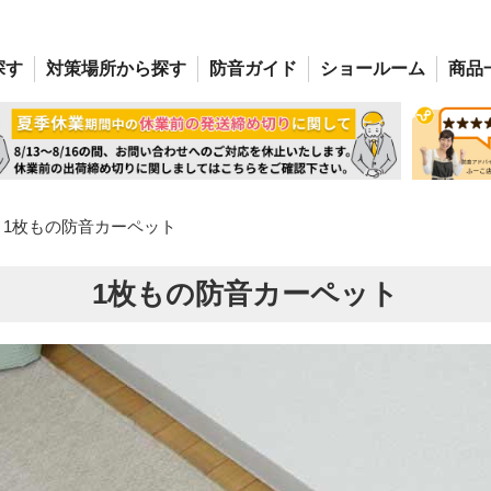
探す
対策場所
から探す
防音
ガイド
ショー
ルーム
商品
1枚もの防音カーペット
1枚もの防音カーペット