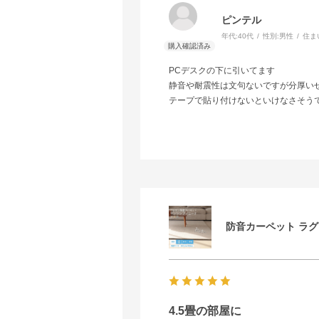
ピンテル
年代:
40代
性別:
男性
住ま
PCデスクの下に引いてます
静音や耐震性は文句ないですが分厚い
テープで貼り付けないといけなさそう
防音カーペット ラグ サ
4.5畳の部屋に