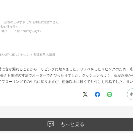
設置のしやすさ
:とても手軽に設置できた
振動を伴う音）
質
:満足
におい
:気にならない
まい:
持ち家マンション
都道府県:
大阪府
階に音が漏れることから、リビングに敷きました。リノベをしたリビングのため、
。長さも希望の寸法でオーダーできぴったりでした。クッションもよく、孫が座卓か
てフローリングでの生活に戻りますが、想像以上に軽くて片付けも容易でした。良
もっと見る