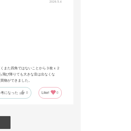
2026.5.4
広くまた四角ではないことから３枚ｘ２
ら飛び降りても大きな音は出なくな
い買物ができました。
参考になった
0
Like!
0