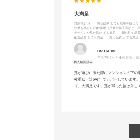
大満足
対策場所
:床
防音効果
:とても効果を感じた
効果を感じた対象
:振動（足音や落下音など、
デザインや見た目
:とても満足
耐久性や品
配送品質
:とても満足
対応品質
:とても満足
no name
年代:
70代～
性別:
男性
住
孫が遊びに来た際にマンションの下の
枚重ね（計6枚）でカバーしています
り、大満足です。孫が帰った後は外し