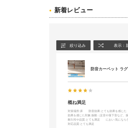
新着レビュー
絞り込み
表示：
防音カーペット ラグ サ
概ね満足
対策場所
:床
防音効果
:とても効果を感じた
効果を感じた対象
:振動（足音や落下音など、
耐久性や品質
:とても満足
におい
:気になら
対応品質
:とても満足