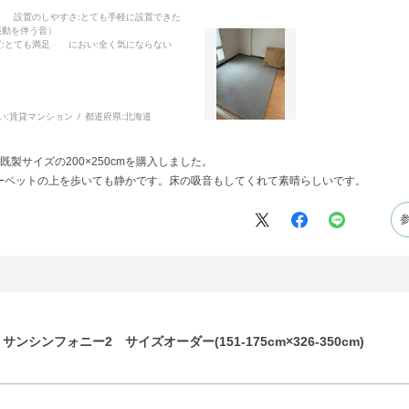
設置のしやすさ
:とても手軽に設置できた
振動を伴う音）
質
:とても満足
におい
:全く気にならない
い:
賃貸マンション
都道府県:
北海道
既製サイズの200×250cmを購入しました。
ーペットの上を歩いても静かです。床の吸音もしてくれて素晴らしいです。
ンシンフォニー2 サイズオーダー(151-175cm×326-350cm)