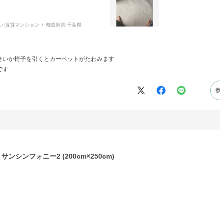
い:
賃貸マンション
都道府県:
千葉県
せいか椅子を引くとカーペットがたわみます
です
ンシンフォニー2 (200cm×250cm)