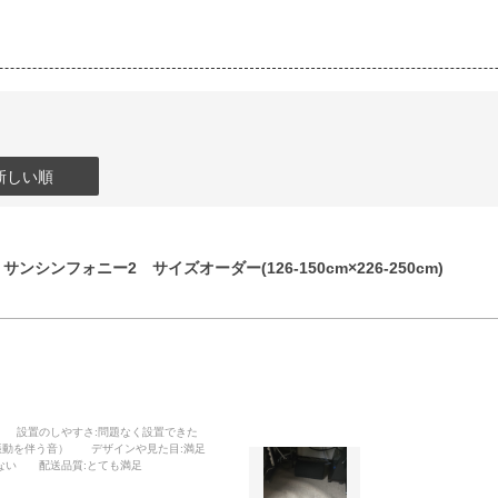
新しい順
ンシンフォニー2 サイズオーダー(126-150cm×226-250cm)
設置のしやすさ
:問題なく設置できた
振動を伴う音）
デザインや見た目
:満足
ない
配送品質
:とても満足