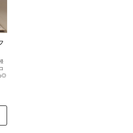
フ
軽
コ
め◎