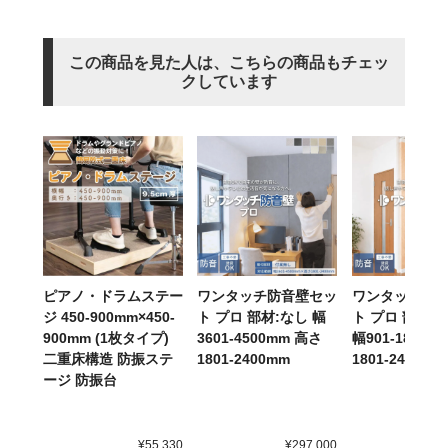
この商品を見た人は、こちらの商品もチェッ
クしています
ピアノ・ドラムステー
ワンタッチ防音壁セッ
ワンタッチ防
ジ 450-900mm×450-
ト プロ 部材:なし 幅
ト プロ 部材:
900mm (1枚タイプ)
3601-4500mm 高さ
幅901-1800m
二重床構造 防振ステ
1801-2400mm
1801-2400mm
ージ 防振台
¥55,330
¥297,000
¥