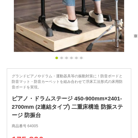
グランドピアノやドラム・運動器具等の振動対策に！防音ボードと
防音マット・防音カーペットを組み合わせて浮床工法形式の床用防
音ボードを実現。
ピアノ・ドラムステージ 450-900mm×2401-
2700mm (2連結タイプ) 二重床構造 防振ステ
ージ 防振台
商品番号
64005