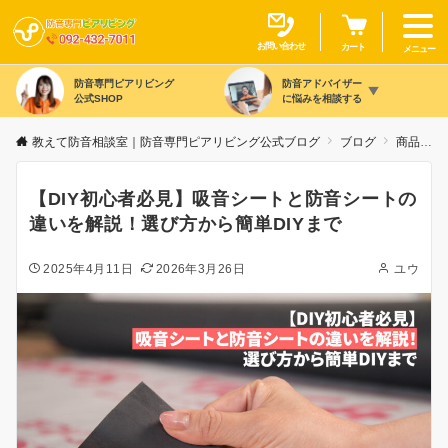
お問い合わせ
カート
メニュー
防音専門ピアリビング
防音アドバイザー
公式SHOP
に悩みを相談する
教えて防音相談室｜防音専門ピアリビング公式ブログ
ブログ
商品カテゴリ別
【DIY初心者必見】吸音シートと防音シートの
違いを解説！選び方から簡単DIYまで
2025年4月11日
2026年3月26日
ユウ