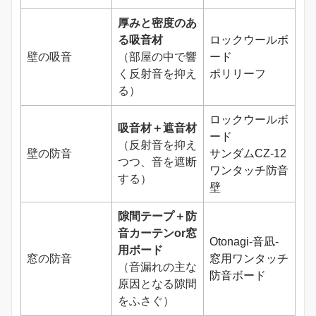
厚みと密度のあ
る吸音材
ロックウールボ
壁の吸音
（部屋の中で響
ード
く反射音を抑え
ポリリーフ
る）
ロックウールボ
吸音材＋遮音材
ード
（反射音を抑え
壁の防音
サンダムCZ-12
つつ、音を遮断
ワンタッチ防音
する）
壁
隙間テープ＋防
音カーテンor窓
Otonagi-音凪-
用ボード
窓の防音
窓用ワンタッチ
（音漏れの主な
防音ボード
原因となる隙間
をふさぐ）