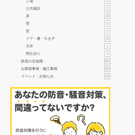
3
工場
2
公共施設
18
床
6
壁
5
窓
15
ドア・襖・引き戸
1
天井
4
間仕切り
85
防音の豆知識
50
お客様事例・施工事例
33
イベント・お知らせ