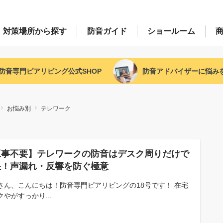
対策場所
から探す
防音
ガイド
ショー
ルーム
防音専門ピアリビング
公式SHOP
防音アドバイザー
に悩み
お悩み別
テレワーク
工事不要】テレワークの防音はデスク周りだけで
決！声漏れ・反響を防ぐ極意
さん、こんにちは！防音専門ピアリビングの18号です！ 在宅
クやがすっかり...