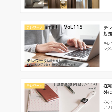
テ
テレワーク
対策
テレ
ング
在
テレワーク
外
みな
アリビ