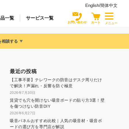
English/
簡体中文
商品
一覧
サービス
一覧
お問い合わせ
カート
メニュー
を相談する
最近の投稿
【工事不要】テレワークの防音はデスク周りだけ
で解決！声漏れ・反響を防ぐ極意
2026年7月30日
賃貸でも穴を開けない吸音ボードの貼り方3選！壁
を傷つけない防音DIY
2026年6月27日
吸音パネルおすすめ比較｜人気の吸音材・吸音ボ
ードの選び方を専門店が解説