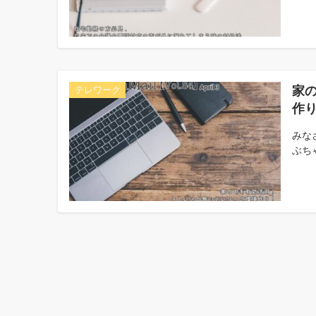
家
テレワーク
作
みな
ぶちゃ