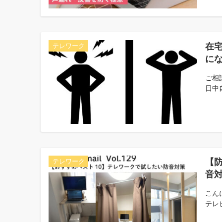
在
テレワーク
に
ご相
日中
【防
テレワーク
音
こん
テレ