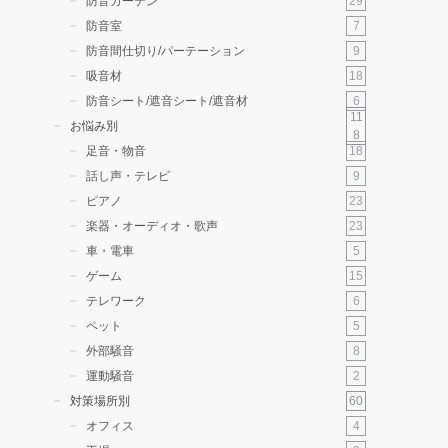
29
防音カーテン
7
防音室
9
防音間仕切り/パーテーション
18
吸音材
6
防音シート/遮音シート/遮音材
11
お悩み別
8
18
足音・物音
9
話し声・テレビ
23
ピアノ
23
楽器・オーディオ・歌声
5
車・電車
15
ゲーム
6
テレワーク
5
ペット
8
外部騒音
2
運動騒音
60
対策場所別
4
オフィス