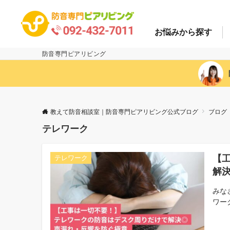
お悩み
から探す
防音専門ピアリビング
教えて防音相談室｜防音専門ピアリビング公式ブログ
ブログ
テレワーク
【
テレワーク
解
みな
ワー