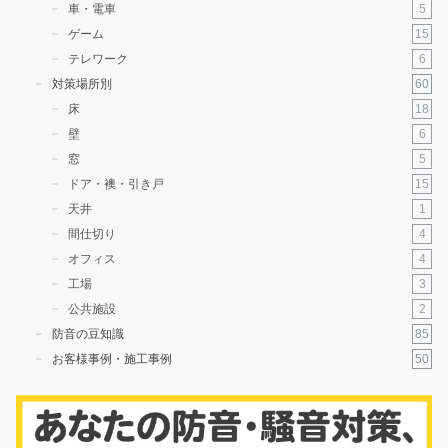
5
車・電車
15
ゲーム
6
テレワーク
60
対策場所別
18
床
6
壁
5
窓
15
ドア・襖・引き戸
1
天井
4
間仕切り
4
オフィス
3
工場
2
公共施設
85
防音の豆知識
50
お客様事例・施工事例