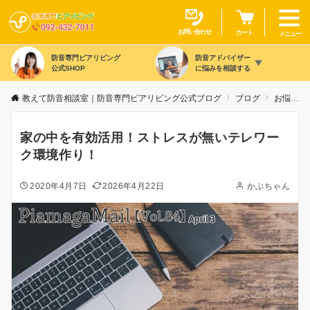
お問い合わせ
カート
メニュー
防音専門ピアリビング
防音アドバイザー
公式SHOP
に悩みを相談する
教えて防音相談室｜防音専門ピアリビング公式ブログ
ブログ
お悩み別
家の中を有効活用！ストレスが無いテレワー
ク環境作り！
2020年4月7日
2026年4月22日
かぶちゃん