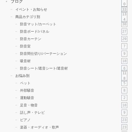
ブログ
0
33
イベント・お知らせ
13
商品カテゴリ別
4
38
防音マット/カーペット
27
防音ボード/パネル
29
防音カーテン
7
防音室
9
防音間仕切り/パーテーション
18
吸音材
6
防音シート/遮音シート/遮音材
11
お悩み別
8
5
ペット
8
外部騒音
2
運動騒音
18
足音・物音
9
話し声・テレビ
23
ピアノ
23
楽器・オーディオ・歌声