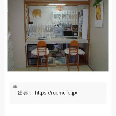
出典：
https://roomclip.jp/