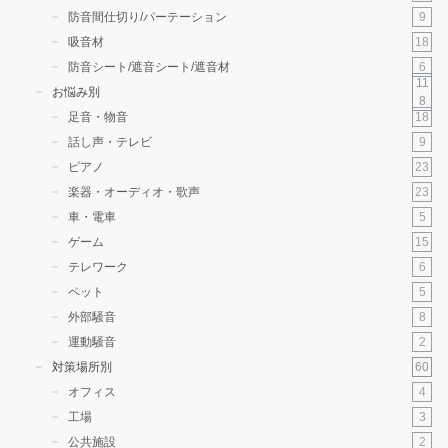
9
防音間仕切り/パーテーション
18
吸音材
6
防音シート/遮音シート/遮音材
11
お悩み別
8
18
足音・物音
9
話し声・テレビ
23
ピアノ
23
楽器・オーディオ・歌声
5
車・電車
15
ゲーム
6
テレワーク
5
ペット
8
外部騒音
2
運動騒音
60
対策場所別
4
オフィス
3
工場
2
公共施設