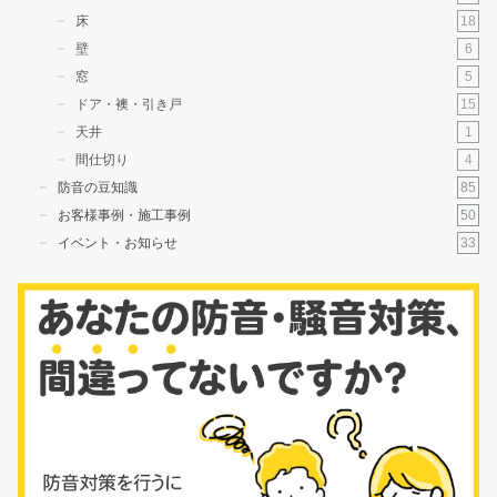
18
床
6
壁
5
窓
15
ドア・襖・引き戸
1
天井
4
間仕切り
85
防音の豆知識
50
お客様事例・施工事例
33
イベント・お知らせ