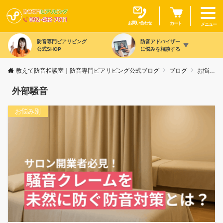
お問い合わせ
カート
メニュー
防音専門ピアリビング
防音アドバイザー
公式SHOP
に悩みを相談する
教えて防音相談室｜防音専門ピアリビング公式ブログ
ブログ
お悩み別
外部騒音
お悩み別