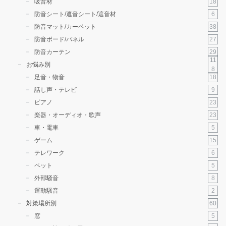
18
吸音材
6
防音シート/遮音シート/遮音材
38
防音マット/カーペット
27
防音ボード/パネル
29
防音カーテン
11
お悩み別
8
18
足音・物音
9
話し声・テレビ
23
ピアノ
23
楽器・オーディオ・歌声
5
車・電車
15
ゲーム
6
テレワーク
5
ペット
8
外部騒音
2
運動騒音
60
対策場所別
5
窓