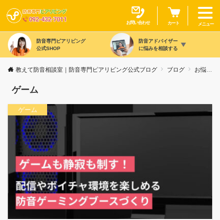
お問い合わせ
カート
メニュー
防音専門ピアリビング
防音アドバイザー
公式SHOP
に悩みを相談する
教えて防音相談室｜防音専門ピアリビング公式ブログ
ブログ
お悩み別
ゲーム
ゲーム