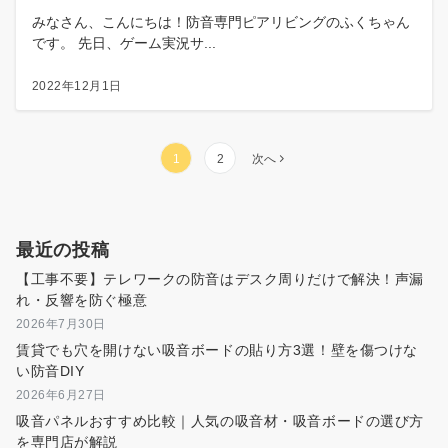
みなさん、こんにちは！防音専門ピアリビングのふくちゃん
です。 先日、ゲーム実況サ...
2022年12月1日
投
1
2
次へ
稿
の
ペ
最近の投稿
ー
ジ
【工事不要】テレワークの防音はデスク周りだけで解決！声漏
送
れ・反響を防ぐ極意
り
2026年7月30日
賃貸でも穴を開けない吸音ボードの貼り方3選！壁を傷つけな
い防音DIY
2026年6月27日
吸音パネルおすすめ比較｜人気の吸音材・吸音ボードの選び方
を専門店が解説