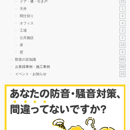
15
ドア・襖・引き戸
1
天井
4
間仕切り
4
オフィス
3
工場
2
公共施設
18
床
6
壁
85
防音の豆知識
50
お客様事例・施工事例
33
イベント・お知らせ