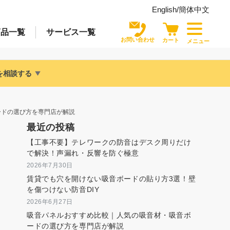
English/
簡体中文
商品
一覧
サービス
一覧
お問い合わせ
カート
メニュー
を相談する
ードの選び方を専門店が解説
最近の投稿
【工事不要】テレワークの防音はデスク周りだけ
で解決！声漏れ・反響を防ぐ極意
2026年7月30日
賃貸でも穴を開けない吸音ボードの貼り方3選！壁
を傷つけない防音DIY
2026年6月27日
吸音パネルおすすめ比較｜人気の吸音材・吸音ボ
ードの選び方を専門店が解説