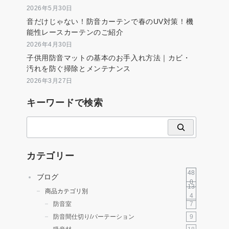
2026年5月30日
音だけじゃない！防音カーテンで春のUV対策！機
能性レースカーテンのご紹介
2026年4月30日
子供用防音マットの基本のお手入れ方法｜カビ・
汚れを防ぐ掃除とメンテナンス
2026年3月27日
キーワードで検索
検
索
カテゴリー
48
ブログ
0
13
商品カテゴリ別
4
7
防音室
9
防音間仕切り/パーテーション