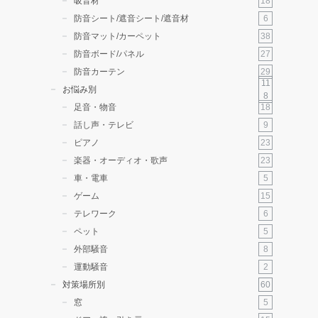
18
吸音材
6
防音シート/遮音シート/遮音材
38
防音マット/カーペット
27
防音ボード/パネル
29
防音カーテン
11
お悩み別
8
18
足音・物音
9
話し声・テレビ
23
ピアノ
23
楽器・オーディオ・歌声
5
車・電車
15
ゲーム
6
テレワーク
5
ペット
8
外部騒音
2
運動騒音
60
対策場所別
5
窓