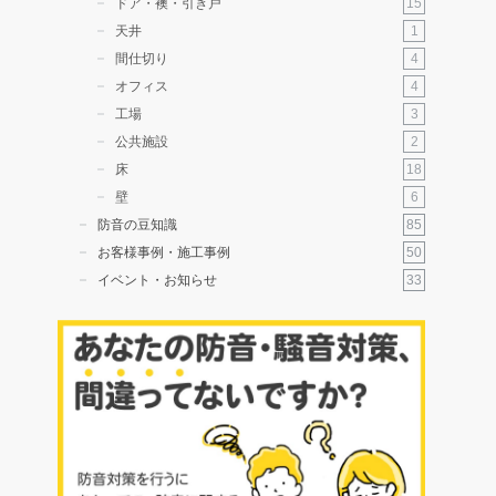
15
ドア・襖・引き戸
1
天井
4
間仕切り
4
オフィス
3
工場
2
公共施設
18
床
6
壁
85
防音の豆知識
50
お客様事例・施工事例
33
イベント・お知らせ