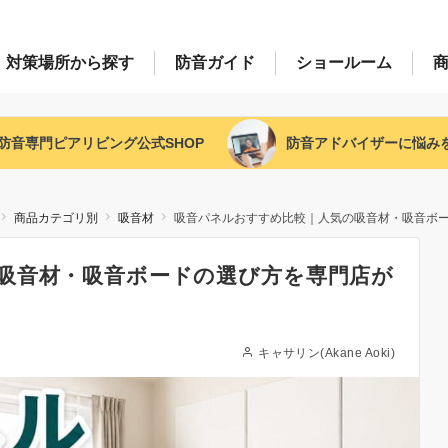
対策場所
から探す
防音
ガイド
ショー
ルーム
防音専門ピアリビング
公式SHOP
防音アドバイザー
に悩み
商品カテゴリ別
吸音材
吸音パネルおすすめ比較｜人気の吸音材・吸音ボ
吸音材・吸音ボードの選び方を専門店が
キャサリン(Akane Aoki)