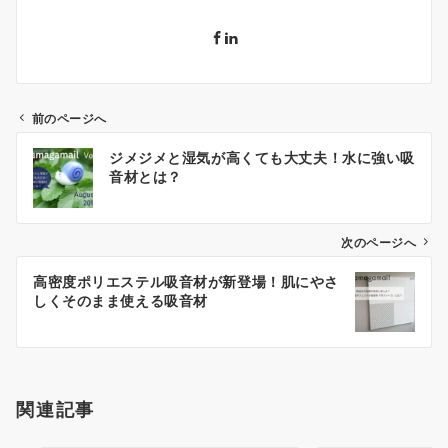
前のページへ
投
ジメジメと湿気が高くても大丈夫！水に強い吸
稿
音材とは？
ナ
ビ
ゲ
次のページへ
ー
高密度ポリエステル吸音材が新登場！肌にやさ
シ
しくそのまま使える吸音材
ョ
ン
関連記事