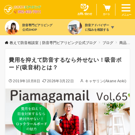
お問い合わせ
カート
メニュー
防音専門ピアリビング
防音アドバイザー
公式SHOP
に悩みを相談する
教えて防音相談室｜防音専門ピアリビング公式ブログ
ブログ
商品カテゴリ別
費用を抑えて防音するなら外せない！吸音ボ
ード(吸音材)とは？
2019年10月8日
2026年3月22日
キャサリン(Akane Aoki)