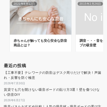
2021年8月12日
2015年2月26日
赤ちゃんが触っても安心安全な防音
調音・・・音を楽
商品とは？
プの吸音壁
最近の投稿
【工事不要】テレワークの防音はデスク周りだけで解決！声漏
れ・反響を防ぐ極意
2026年7月30日
賃貸でも穴を開けない吸音ボードの貼り方3選！壁を傷つけな
い防音DIY
2026年6月27日
吸音パネルおすすめ比較｜人気の吸音材・吸音ボードの選び方