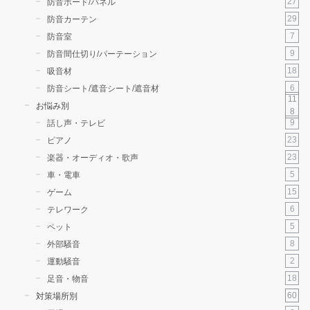
27
防音ボード/パネル
29
防音カーテン
7
防音室
9
防音間仕切り/パーテーション
18
吸音材
6
防音シート/遮音シート/遮音材
11
お悩み別
8
9
話し声・テレビ
23
ピアノ
23
楽器・オーディオ・歌声
5
車・電車
15
ゲーム
6
テレワーク
5
ペット
8
外部騒音
2
運動騒音
18
足音・物音
60
対策場所別