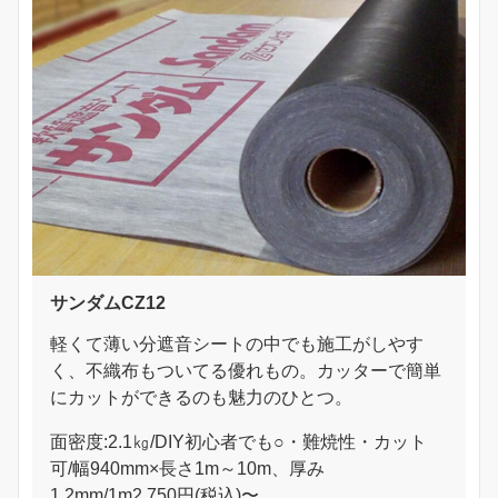
サンダムCZ12
軽くて薄い分遮音シートの中でも施工がしやす
く、不織布もついてる優れもの。カッターで簡単
にカットができるのも魅力のひとつ。
面密度:2.1㎏/DIY初心者でも○・難焼性・カット
可/幅940mm×長さ1m～10m、厚み
1.2mm/1m2,750円(税込)〜