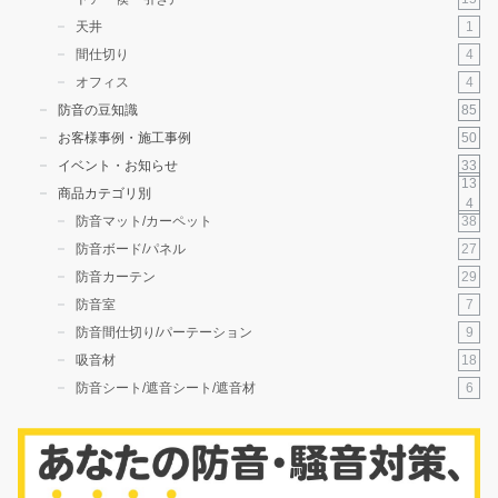
1
天井
4
間仕切り
4
オフィス
85
防音の豆知識
50
お客様事例・施工事例
33
イベント・お知らせ
13
商品カテゴリ別
4
38
防音マット/カーペット
27
防音ボード/パネル
29
防音カーテン
7
防音室
9
防音間仕切り/パーテーション
18
吸音材
6
防音シート/遮音シート/遮音材