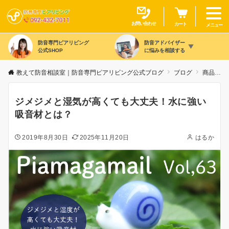
お問い合わせ
カート
メニュー
防音専門ピアリビング
防音アドバイザー
公式SHOP
に悩みを相談する
教えて防音相談室｜防音専門ピアリビング公式ブログ
ブログ
商品カテゴリ別
ジメジメと湿気が高くても大丈夫！水に強い
吸音材とは？
2019年8月30日
2025年11月20日
はるか