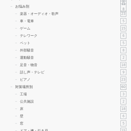
0
11
お悩み別
8
23
楽器・オーディオ・歌声
5
車・電車
15
ゲーム
6
テレワーク
5
ペット
8
外部騒音
2
運動騒音
18
足音・物音
9
話し声・テレビ
23
ピアノ
60
対策場所別
3
工場
2
公共施設
18
床
6
壁
5
窓
15
ドア・襖・引き戸