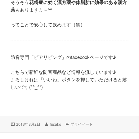
そうそう
花粉症に効く漢方薬や体脂肪に効果のある漢方
薬
もありますよ～^^
ってことで安心して飲めます（笑）
防音専門「ピアリビング」のfacebookページです♪
こちらで新鮮な防音商品など情報を流しています♪
よろしければ「いいね」ボタンを押していただけると嬉
しいです(*^_^*)
投
作
カ
2013年8月2日
fusako
プライベート
稿
成
テ
日:
者
ゴ
投