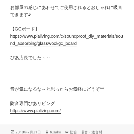
お部屋の感じにあわせてご使用されるとおしゃれに吸音
できます♪
【GCボード】
https://www.pialiving.com/c/soundproof_diy_materials/sou
nd_absorbing/glasswool/gc_board
ぴあ店長でした～～
音が気になるな～と思ったらお気軽にどうぞ^^
防音専門ぴあリビング
https://www.pialiving.com/
投
作
カ
2010年7月21日
fusako
防音・吸音・遮音材