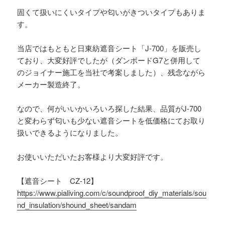
固くて扱いにくいタイプや匂いがきついタイプもありま
す。
当店ではもともと日東紡遮音シート「J-700」を販売し
ており、大変好評でしたが（ダンボードG7と併用して
のジョイナー施工を当社で考案しました）、残念ながら
メーカー製造終了。
なので、何がいいかいろいろ探した結果、品質がJ-700
と変わらず匂いも少ない遮音シートを低価格にてお取り
扱いできるようになりました。
お使いいただいたお客様より大変好評です。
【遮音シート CZ-12】
https://www.pialiving.com/c/soundproof_diy_materials/sou
nd_insulation/shound_sheet/sandam