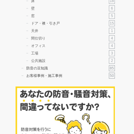
18
床
6
壁
5
窓
15
ドア・襖・引き戸
1
天井
4
間仕切り
4
オフィス
3
工場
2
公共施設
85
防音の豆知識
50
お客様事例・施工事例