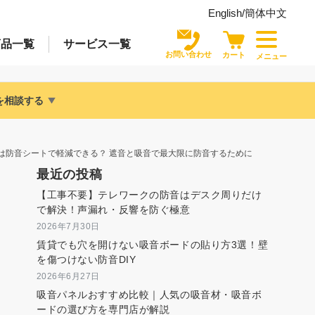
English/
簡体中文
商品
一覧
サービス
一覧
お問い合わせ
カート
メニュー
を相談する
は防音シートで軽減できる？ 遮音と吸音で最大限に防音するために
最近の投稿
【工事不要】テレワークの防音はデスク周りだけ
で解決！声漏れ・反響を防ぐ極意
2026年7月30日
賃貸でも穴を開けない吸音ボードの貼り方3選！壁
を傷つけない防音DIY
2026年6月27日
吸音パネルおすすめ比較｜人気の吸音材・吸音ボ
ードの選び方を専門店が解説