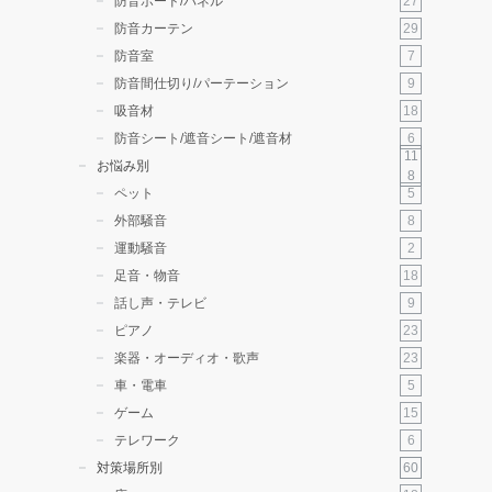
27
防音ボード/パネル
29
防音カーテン
7
防音室
9
防音間仕切り/パーテーション
18
吸音材
6
防音シート/遮音シート/遮音材
11
お悩み別
8
5
ペット
8
外部騒音
2
運動騒音
18
足音・物音
9
話し声・テレビ
23
ピアノ
23
楽器・オーディオ・歌声
5
車・電車
15
ゲーム
6
テレワーク
60
対策場所別