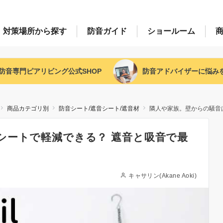
対策場所
から探す
防音
ガイド
ショー
ルーム
防音専門ピアリビング
公式SHOP
防音アドバイザー
に悩み
商品カテゴリ別
防音シート/遮音シート/遮音材
隣人や家族。壁からの騒音
シートで軽減できる？ 遮音と吸音で最
キャサリン(Akane Aoki)