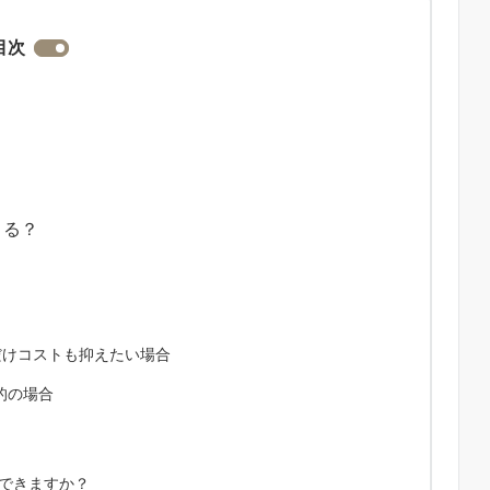
目次
きる？
だけコストも抑えたい場合
的の場合
減できますか？