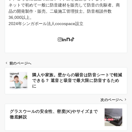
ネットで初めて一般に防音建材を販売して防音の先駆者。商
品の開発製作・販売。二級施工管理技士。防音相談件数
36,000以上。
2024年シンガポール法人cocospace設立
前のページへ
投
隣人や家族。壁からの騒音は防音シートで軽減
稿
できる？ 遮音と吸音で最大限に防音するため
ナ
に
ビ
ゲ
次のページへ
ー
グラスウールの安全性、密度(K)やサイズまで
シ
徹底解説
ョ
ン