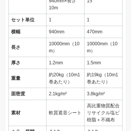
940mm×長さ
15
10m
セット単位
1
1
横幅
940mm
470mm
10000mm（10
10000mm（10
長さ
m）
m）
厚さ
1.2mm
1.5mm
約20kg（10m1
約19kg（10m1
重量
巻あたり）
巻あたり）
面密度
2.1kg/m²
3.8kg/m²
高比重物質配合
素材
軟質遮音シート
リサイクル塩ビ
樹脂＋不織布