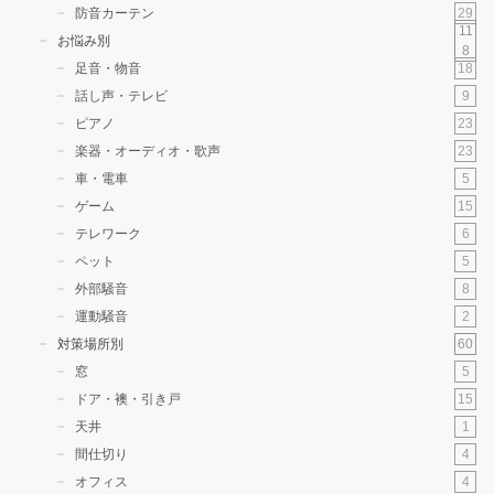
29
防音カーテン
11
お悩み別
8
18
足音・物音
9
話し声・テレビ
23
ピアノ
23
楽器・オーディオ・歌声
5
車・電車
15
ゲーム
6
テレワーク
5
ペット
8
外部騒音
2
運動騒音
60
対策場所別
5
窓
15
ドア・襖・引き戸
1
天井
4
間仕切り
4
オフィス