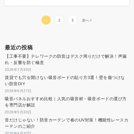
投
1
2
3
次へ
稿
の
ペ
最近の投稿
ー
ジ
【工事不要】テレワークの防音はデスク周りだけで解決！声漏
送
れ・反響を防ぐ極意
り
2026年7月30日
賃貸でも穴を開けない吸音ボードの貼り方3選！壁を傷つけな
い防音DIY
2026年6月27日
吸音パネルおすすめ比較｜人気の吸音材・吸音ボードの選び方
を専門店が解説
2026年5月30日
音だけじゃない！防音カーテンで春のUV対策！機能性レースカ
ーテンのご紹介
2026年4月30日