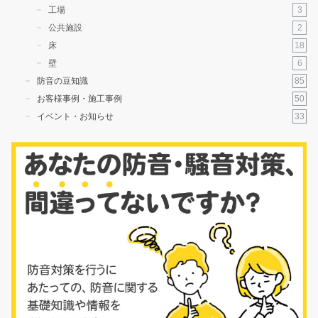
3
工場
2
公共施設
18
床
6
壁
85
防音の豆知識
50
お客様事例・施工事例
33
イベント・お知らせ