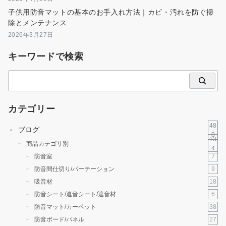
子供用防音マットの基本のお手入れ方法｜カビ・汚れを防ぐ掃
除とメンテナンス
2026年3月27日
キーワードで検索
検
索
カテゴリー
48
ブログ
0
13
商品カテゴリ別
4
7
防音室
9
防音間仕切り/パーテーション
18
吸音材
6
防音シート/遮音シート/遮音材
38
防音マット/カーペット
27
防音ボード/パネル