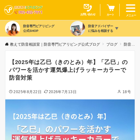
お問い合わせ
カート
メニュー
防音専門ピアリビング
防音アドバイザー
公式SHOP
に悩みを相談する
教えて防音相談室｜防音専門ピアリビング公式ブログ
ブログ
防音の豆知識
【2025年は乙巳（きのとみ）年】「乙巳」の
パワーを活かす運気爆上げラッキーカラーで
防音対策
2025年8月22日
2026年7月13日
18号