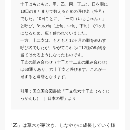
十干はもともと、甲、乙、丙、丁…と、日を順に
10日のまとまりで数えるための呼び名（符号）
でした。10日ごとに、「一旬（いちじゅん）」
と呼び、3つの旬（上旬、中旬、下旬）で1ヶ月
になるため、広く使われていました。
一方、十二支は、もともと12ヶ月の順を表わす
呼び名でしたが、やがてこれらに12種の動物を
当てはめるようになったものです。
干支の組み合わせ（十干と十二支の組み合わせ）
は60通りあり、六十干支と呼びます。これが一
巡すると還暦となります。
引用：
国立国会図書館「干支①六十干支（ろくじ
っかんし） | 日本の暦」より
「
乙
」は草木が芽吹き、しなやかに成長していく様