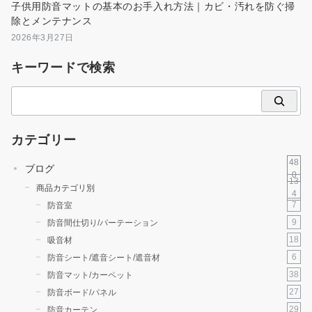
子供用防音マットの基本のお手入れ方法｜カビ・汚れを防ぐ掃
除とメンテナンス
2026年3月27日
キーワードで検索
検
索
カテゴリー
48
ブログ
0
13
商品カテゴリ別
4
7
防音室
9
防音間仕切り/パーテーション
18
吸音材
6
防音シート/遮音シート/遮音材
38
防音マット/カーペット
27
防音ボード/パネル
29
防音カーテン