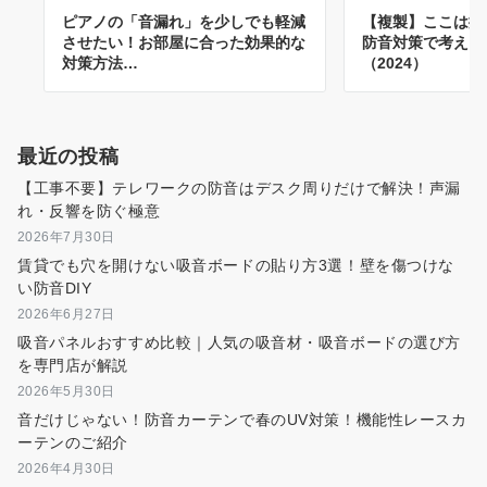
ピアノの「音漏れ」を少しでも軽減
【複製】ここは抑
させたい！お部屋に合った効果的な
防音対策で考える
対策方法…
（2024）
最近の投稿
【工事不要】テレワークの防音はデスク周りだけで解決！声漏
れ・反響を防ぐ極意
2026年7月30日
賃貸でも穴を開けない吸音ボードの貼り方3選！壁を傷つけな
い防音DIY
2026年6月27日
吸音パネルおすすめ比較｜人気の吸音材・吸音ボードの選び方
を専門店が解説
2026年5月30日
音だけじゃない！防音カーテンで春のUV対策！機能性レースカ
ーテンのご紹介
2026年4月30日