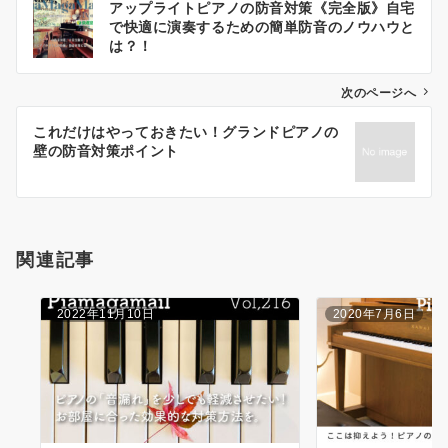
アップライトピアノの防音対策《完全版》自宅
稿
で快適に演奏するための簡単防音のノウハウと
ナ
は？！
ビ
ゲ
次のページへ
ー
これだけはやっておきたい！グランドピアノの
シ
壁の防音対策ポイント
ョ
ン
関連記事
2022年11月10日
2020年7月6日