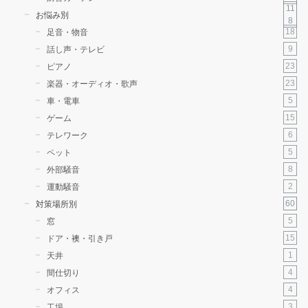
11
お悩み別
8
18
足音・物音
9
話し声・テレビ
23
ピアノ
23
楽器・オーディオ・歌声
5
車・電車
15
ゲーム
6
テレワーク
5
ペット
8
外部騒音
2
運動騒音
60
対策場所別
5
窓
15
ドア・襖・引き戸
1
天井
4
間仕切り
4
オフィス
3
工場