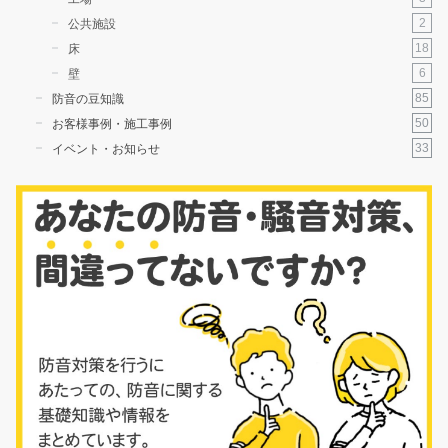
2
公共施設
18
床
6
壁
85
防音の豆知識
50
お客様事例・施工事例
33
イベント・お知らせ