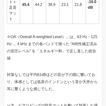
ト＋
-16.0
45.4
44.2
38.9
23.1
21.8
足音
dB
マッ
ト
※OA（Overall A-weighted Level）」は、63 Hz・125
Hz … 4 kHz までの各バンドで測った “A特性補正済み
の音圧レベル” を「エネルギー和」で足し直した総合
値
対策なしでは平均61dBほどの音が下の階に響いてお
り、体感としては低音のドンドンという音が天井から
耳に響くような感じでした。
一方、ピアリビングの防音マットを敷いて対策した場