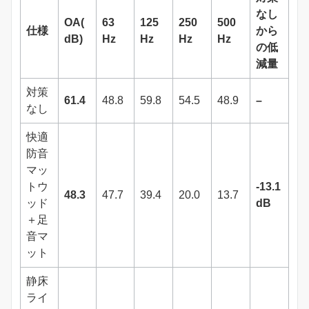
なし
OA(
63
125
250
500
仕様
から
dB)
Hz
Hz
Hz
Hz
の低
減量
対策
61.4
48.8
59.8
54.5
48.9
–
なし
快適
防音
マッ
トウ
-13.1
48.3
47.7
39.4
20.0
13.7
ッド
dB
＋足
音マ
ット
静床
ライ