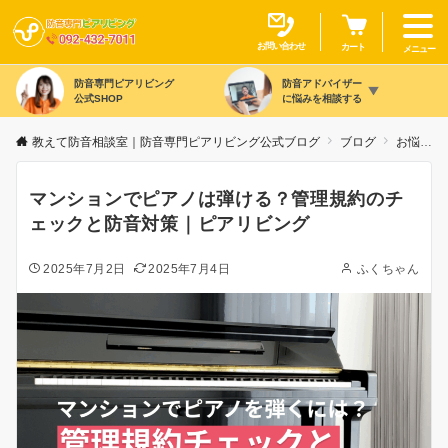
お問い合わせ
カート
メニュー
防音専門ピアリビング
防音アドバイザー
公式SHOP
に悩みを相談する
教えて防音相談室｜防音専門ピアリビング公式ブログ
ブログ
お悩み別
マンションでピアノは弾ける？管理規約のチ
ェックと防音対策｜ピアリビング
2025年7月2日
2025年7月4日
ふくちゃん