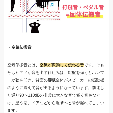
・
空気伝搬音
空気伝搬音とは、
空気が振動して伝わる音
です。そも
そもピアノが音を出す仕組みは、鍵盤を弾くとハンマ
ーが弦を叩き、背面の
響板
全体がスピーカーの振動板
のように震えて音が出るようになっています。前述し
た通り90〜110dBの非常に大きな音で響く音色など
は、壁や窓、ドアなどから近隣へと音が漏れてしまい
ます。