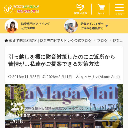
お問い合わせ
カート
メニュー
防音専門ピアリビング
防音アドバイザー
公式SHOP
に悩みを相談する
教えて防音相談室｜防音専門ピアリビング公式ブログ
ブログ
防音の豆知識
引っ越しを機に防音対策したのにご近所から
苦情が…私達がご提案できる対策方法
2018年11月25日
2026年3月11日
キャサリン(Akane Aoki)