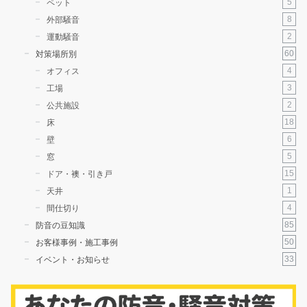
5
ペット
8
外部騒音
2
運動騒音
60
対策場所別
4
オフィス
3
工場
2
公共施設
18
床
6
壁
5
窓
15
ドア・襖・引き戸
1
天井
4
間仕切り
85
防音の豆知識
50
お客様事例・施工事例
33
イベント・お知らせ