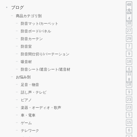
48
ブログ
0
13
商品カテゴリ別
4
38
防音マット/カーペット
27
防音ボード/パネル
29
防音カーテン
7
防音室
9
防音間仕切り/パーテーション
18
吸音材
6
防音シート/遮音シート/遮音材
11
お悩み別
8
18
足音・物音
9
話し声・テレビ
23
ピアノ
23
楽器・オーディオ・歌声
5
車・電車
15
ゲーム
6
テレワーク