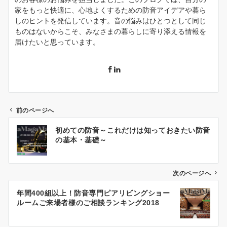
家をもっと快適に、心地よくするための防音アイデアや暮ら
しのヒントを発信しています。音の悩みはひとつとして同じ
ものはないからこそ、みなさまの暮らしに寄り添える情報を
届けたいと思っています。
前のページへ
投
初めての防音～これだけは知っておきたい防音
稿
の基本・基礎～
ナ
ビ
ゲ
次のページへ
ー
年間400組以上！防音専門ピアリビングショー
シ
ルームご来場者様のご相談ランキング2018
ョ
ン