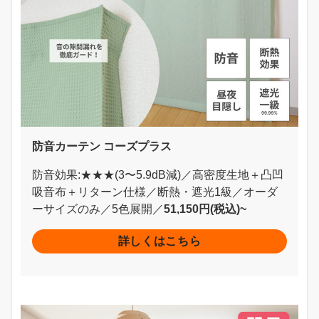
防音カーテン コーズプラス
防音効果:★★★(3〜5.9dB減)／高密度生地＋凸凹
吸音布＋リターン仕様／断熱・遮光1級／オーダ
ーサイズのみ／5色展開／
51,150円(税込)~
詳しくはこちら