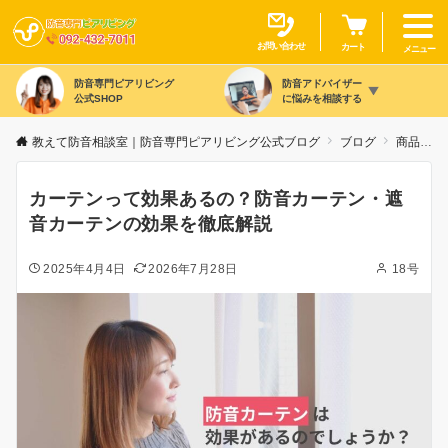
お問い合わせ
カート
メニュー
防音専門ピアリビング
防音アドバイザー
公式SHOP
に悩みを相談する
教えて防音相談室｜防音専門ピアリビング公式ブログ
ブログ
商品カテゴリ別
カーテンって効果あるの？防音カーテン・遮
音カーテンの効果を徹底解説
2025年4月4日
2026年7月28日
18号