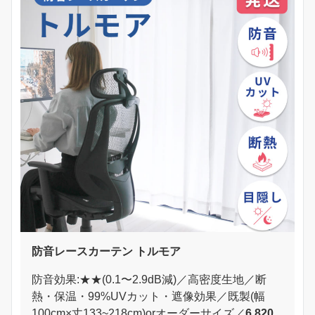
防音レースカーテン トルモア
防音効果:★★(0.1〜2.9dB減)／高密度生地／断
熱・保温・99%UVカット・遮像効果／既製(幅
100cm×丈133~218cm)orオーダーサイズ／
6,820