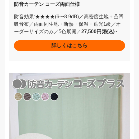
防音カーテン コーズ両面仕様
防音効果:★★★★(6〜8.9dB)／高密度生地＋凸凹
吸音布／両面同生地・断熱・保温・遮光1級／オ
ーダーサイズのみ／5色展開／
27,500円(税込)~
詳しくはこちら