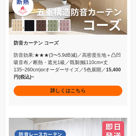
防音カーテン コーズ
防音効果:★★★(3〜5.9dB減)／高密度生地＋凸凹
吸音布／断熱・遮光1級／既製(幅110cm×丈
135~260cm)orオーダーサイズ／5色展開／
15,400
円(税込)~
詳しくはこちら