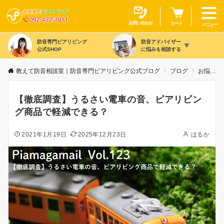
お問い合わせ
カート
メニュー
防音専門ピアリビング
防音アドバイザー
公式SHOP
に悩みを相談する
教えて防音相談室｜防音専門ピアリビング公式ブログ
ブログ
お悩み別
【徹底調査】うるさい電車の音、ピアリビン
グ商品で軽減できる？
2021年1月19日
2025年12月23日
はるか