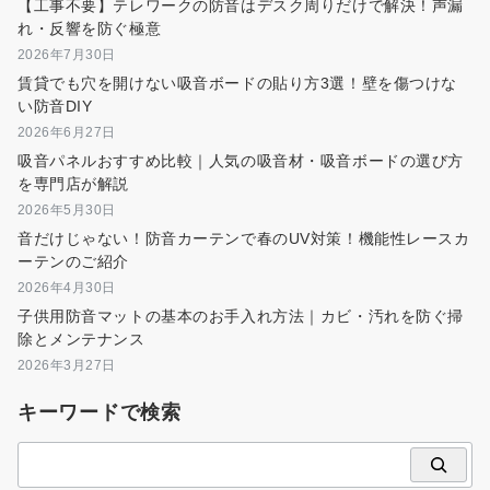
【工事不要】テレワークの防音はデスク周りだけで解決！声漏
れ・反響を防ぐ極意
2026年7月30日
賃貸でも穴を開けない吸音ボードの貼り方3選！壁を傷つけな
い防音DIY
2026年6月27日
吸音パネルおすすめ比較｜人気の吸音材・吸音ボードの選び方
を専門店が解説
2026年5月30日
音だけじゃない！防音カーテンで春のUV対策！機能性レースカ
ーテンのご紹介
2026年4月30日
子供用防音マットの基本のお手入れ方法｜カビ・汚れを防ぐ掃
除とメンテナンス
2026年3月27日
キーワードで検索
検
索