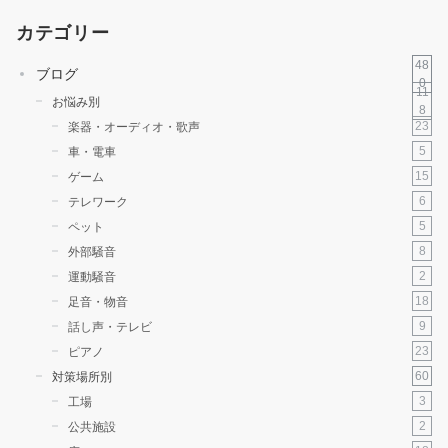
カテゴリー
48
ブログ
0
11
お悩み別
8
23
楽器・オーディオ・歌声
5
車・電車
15
ゲーム
6
テレワーク
5
ペット
8
外部騒音
2
運動騒音
18
足音・物音
9
話し声・テレビ
23
ピアノ
60
対策場所別
3
工場
2
公共施設