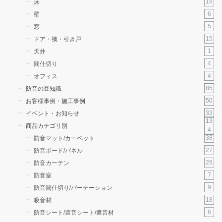
18
床
6
壁
5
窓
15
ドア・襖・引き戸
1
天井
4
間仕切り
4
オフィス
85
防音の豆知識
50
お客様事例・施工事例
33
イベント・お知らせ
13
商品カテゴリ別
4
38
防音マット/カーペット
27
防音ボード/パネル
29
防音カーテン
7
防音室
9
防音間仕切り/パーテーション
18
吸音材
6
防音シート/遮音シート/遮音材