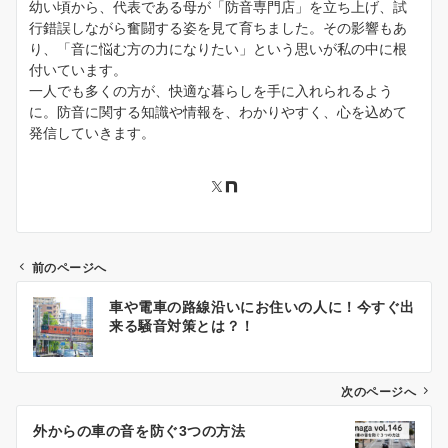
幼い頃から、代表である母が「防音専門店」を立ち上げ、試
行錯誤しながら奮闘する姿を見て育ちました。その影響もあ
り、「音に悩む方の力になりたい」という思いが私の中に根
付いています。
一人でも多くの方が、快適な暮らしを手に入れられるよう
に。防音に関する知識や情報を、わかりやすく、心を込めて
発信していきます。
前のページへ
投
車や電車の路線沿いにお住いの人に！今すぐ出
稿
来る騒音対策とは？！
ナ
ビ
ゲ
次のページへ
ー
外からの車の音を防ぐ3つの方法
シ