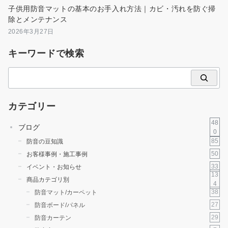
子供用防音マットの基本のお手入れ方法｜カビ・汚れを防ぐ掃
除とメンテナンス
2026年3月27日
キーワードで検索
検
索
カテゴリー
48
ブログ
0
85
防音の豆知識
50
お客様事例・施工事例
33
イベント・お知らせ
13
商品カテゴリ別
4
38
防音マット/カーペット
27
防音ボード/パネル
29
防音カーテン