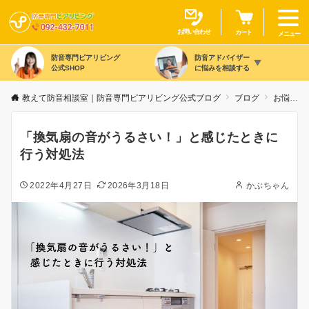
お問い合わせ
カート
メニュー
防音専門ピアリビング
防音アドバイザー
公式SHOP
に悩みを相談する
教えて防音相談室｜防音専門ピアリビング公式ブログ
ブログ
お悩み別
「換気扇の音がうるさい！」と感じたときに
行う対処法
2022年4月27日
2026年3月18日
かぶちゃん