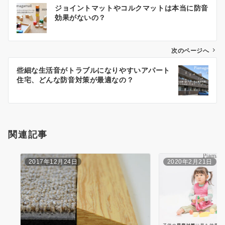
投
ジョイントマットやコルクマットは本当に防音
稿
効果がないの？
ナ
ビ
ゲ
次のページへ
ー
些細な生活音がトラブルになりやすいアパート
シ
住宅、どんな防音対策が最適なの？
ョ
ン
関連記事
2017年12月24日
2020年2月21日