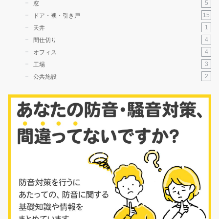
5
窓
15
ドア・襖・引き戸
1
天井
4
間仕切り
4
オフィス
3
工場
2
公共施設