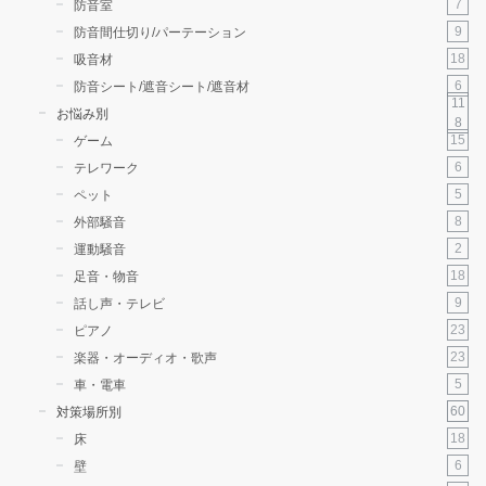
7
防音室
9
防音間仕切り/パーテーション
18
吸音材
6
防音シート/遮音シート/遮音材
11
お悩み別
8
15
ゲーム
6
テレワーク
5
ペット
8
外部騒音
2
運動騒音
18
足音・物音
9
話し声・テレビ
23
ピアノ
23
楽器・オーディオ・歌声
5
車・電車
60
対策場所別
18
床
6
壁