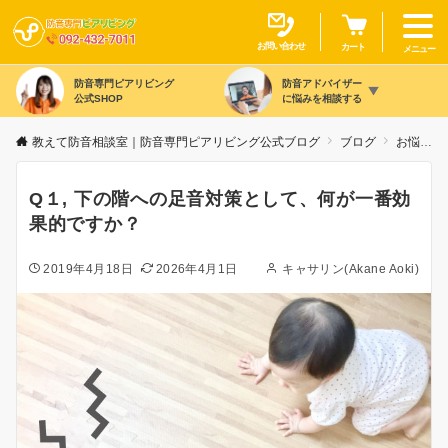
お問い合わせ
カート
メニュー
防音専門ピアリビング
防音アドバイザー
公式SHOP
に悩みを相談する
教えて防音相談室｜防音専門ピアリビング公式ブログ
ブログ
お悩み別
Q１, 下の階への足音対策として、何が一番効
果的ですか？
2019年4月18日
2026年4月1日
キャサリン(Akane Aoki)