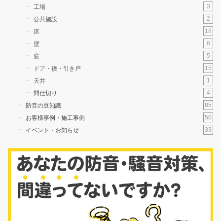
3
工場
2
公共施設
18
床
6
壁
5
窓
15
ドア・襖・引き戸
1
天井
4
間仕切り
85
防音の豆知識
50
お客様事例・施工事例
33
イベント・お知らせ