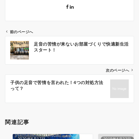
前のページへ
投
足音の苦情が来ないお部屋づくりで快適新生活
稿
スタート！
ナ
ビ
ゲ
次のページへ
ー
子供の足音で苦情を言われた！4つの対処方法
シ
って？
ョ
ン
関連記事
2020年4月17日
2019年4月22日