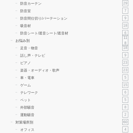
29
防音カーテン
7
防音室
9
防音間仕切り/パーテーション
18
吸音材
6
防音シート/遮音シート/遮音材
11
お悩み別
8
18
足音・物音
9
話し声・テレビ
23
ピアノ
23
楽器・オーディオ・歌声
5
車・電車
15
ゲーム
6
テレワーク
5
ペット
8
外部騒音
2
運動騒音
60
対策場所別
4
オフィス