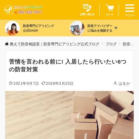
お問い合わせ
カート
メニュー
防音専門ピアリビング
防音アドバイザー
公式SHOP
に悩みを相談する
教えて防音相談室｜防音専門ピアリビング公式ブログ
ブログ
防音の豆知識
苦情を言われる前に! 入居したら行いたい6つ
の防音対策
2021年9月7日
2026年3月25日
はるか