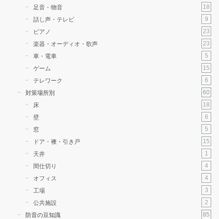
18
足音・物音
9
話し声・テレビ
23
ピアノ
23
楽器・オーディオ・歌声
5
車・電車
15
ゲーム
6
テレワーク
60
対策場所別
18
床
6
壁
5
窓
15
ドア・襖・引き戸
1
天井
4
間仕切り
4
オフィス
3
工場
2
公共施設
85
防音の豆知識