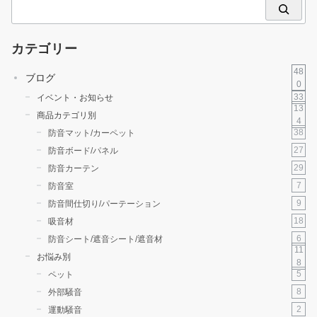
検
索
カテゴリー
48
ブログ
0
33
イベント・お知らせ
13
商品カテゴリ別
4
38
防音マット/カーペット
27
防音ボード/パネル
29
防音カーテン
7
防音室
9
防音間仕切り/パーテーション
18
吸音材
6
防音シート/遮音シート/遮音材
11
お悩み別
8
5
ペット
8
外部騒音
2
運動騒音