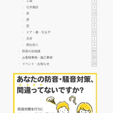
3
工場
2
公共施設
18
床
6
壁
5
窓
15
ドア・襖・引き戸
1
天井
4
間仕切り
85
防音の豆知識
50
お客様事例・施工事例
33
イベント・お知らせ