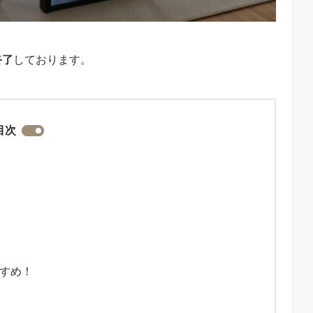
終了
しております。
目次
すめ！