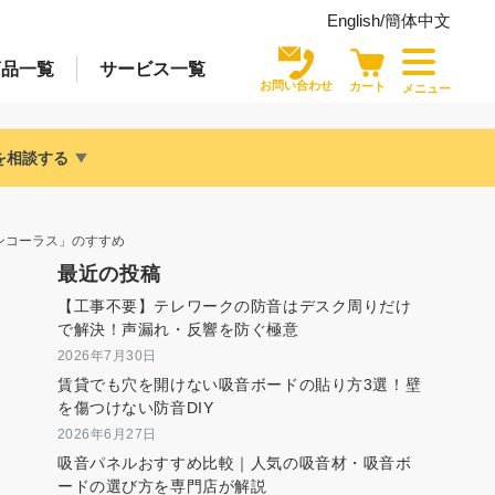
English/
簡体中文
商品
一覧
サービス
一覧
お問い合わせ
カート
メニュー
を相談する
ンコーラス」のすすめ
最近の投稿
【工事不要】テレワークの防音はデスク周りだけ
で解決！声漏れ・反響を防ぐ極意
2026年7月30日
賃貸でも穴を開けない吸音ボードの貼り方3選！壁
を傷つけない防音DIY
2026年6月27日
吸音パネルおすすめ比較｜人気の吸音材・吸音ボ
ードの選び方を専門店が解説