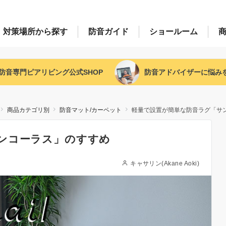
対策場所
から探す
防音
ガイド
ショー
ルーム
防音専門ピアリビング
公式SHOP
防音アドバイザー
に悩み
商品カテゴリ別
防音マット/カーペット
軽量で設置が簡単な防音ラグ「サ
ンコーラス」のすすめ
キャサリン(Akane Aoki)