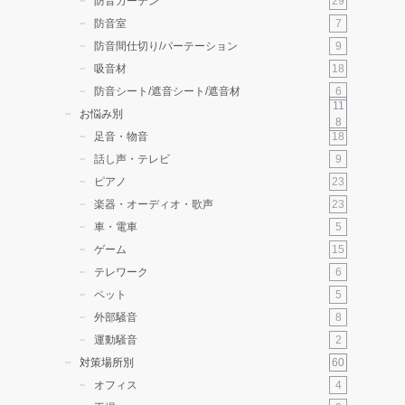
29
防音カーテン
7
防音室
9
防音間仕切り/パーテーション
18
吸音材
6
防音シート/遮音シート/遮音材
11
お悩み別
8
18
足音・物音
9
話し声・テレビ
23
ピアノ
23
楽器・オーディオ・歌声
5
車・電車
15
ゲーム
6
テレワーク
5
ペット
8
外部騒音
2
運動騒音
60
対策場所別
4
オフィス