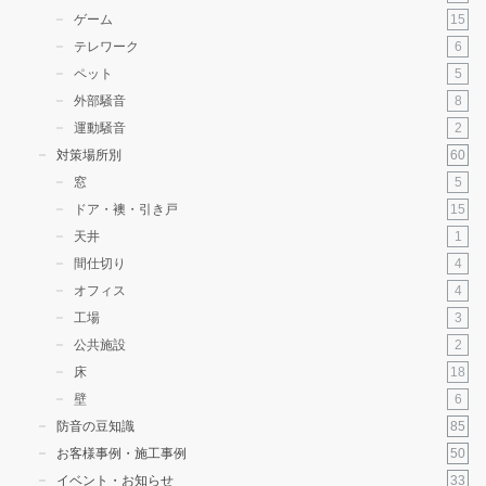
15
ゲーム
6
テレワーク
5
ペット
8
外部騒音
2
運動騒音
60
対策場所別
5
窓
15
ドア・襖・引き戸
1
天井
4
間仕切り
4
オフィス
3
工場
2
公共施設
18
床
6
壁
85
防音の豆知識
50
お客様事例・施工事例
33
イベント・お知らせ