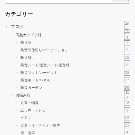
索
カテゴリー
48
ブログ
0
13
商品カテゴリ別
4
7
防音室
9
防音間仕切り/パーテーション
18
吸音材
6
防音シート/遮音シート/遮音材
38
防音マット/カーペット
27
防音ボード/パネル
29
防音カーテン
11
お悩み別
8
18
足音・物音
9
話し声・テレビ
23
ピアノ
23
楽器・オーディオ・歌声
5
車・電車