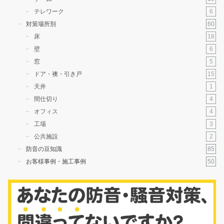
6
テレワーク
60
対策場所別
18
床
6
壁
5
窓
15
ドア・襖・引き戸
1
天井
4
間仕切り
4
オフィス
3
工場
2
公共施設
85
防音の豆知識
50
お客様事例・施工事例