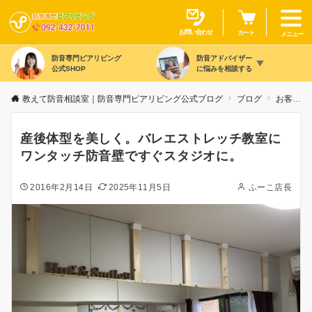
お問い合わせ
カート
メニュー
防音専門ピアリビング
防音アドバイザー
公式SHOP
に悩みを相談する
教えて防音相談室｜防音専門ピアリビング公式ブログ
ブログ
お客様事例・施工事例
産後体型を美しく。バレエストレッチ教室に
ワンタッチ防音壁ですぐスタジオに。
2016年2月14日
2025年11月5日
ふーこ店長