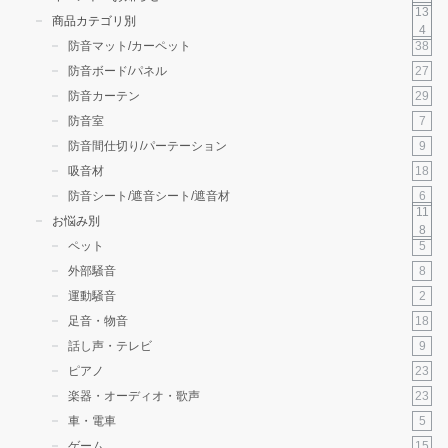
13
商品カテゴリ別
4
38
防音マット/カーペット
27
防音ボード/パネル
29
防音カーテン
7
防音室
9
防音間仕切り/パーテーション
18
吸音材
6
防音シート/遮音シート/遮音材
11
お悩み別
8
5
ペット
8
外部騒音
2
運動騒音
18
足音・物音
9
話し声・テレビ
23
ピアノ
23
楽器・オーディオ・歌声
5
車・電車
15
ゲーム