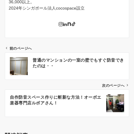
36,000以上。
2024年シンガポール法人cocospace設立
前のページへ
投
普通のマンションの一室の壁でもすぐ防音でき
稿
たのは・・
ナ
ビ
ゲ
次のページへ
ー
自作防音スペース作りに斬新な方法！オーボエ
シ
楽器専門店ルボアさん！
ョ
ン