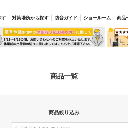
探す
対策場所
から探す
防音
ガイド
ショー
ルーム
商品
商品一覧
商品絞り込み