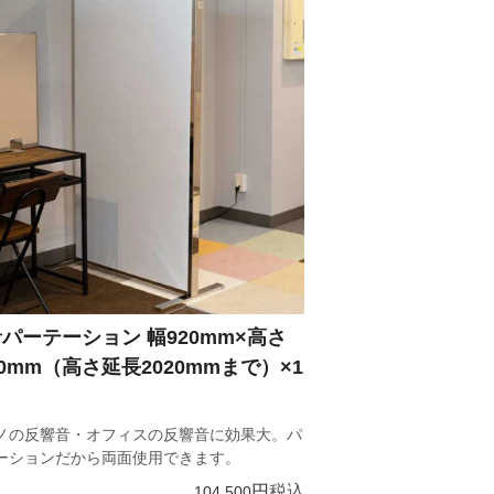
パーテーション 幅920mm×高さ
20mm（高さ延長2020mmまで）×1
ノの反響音・オフィスの反響音に効果大。パ
ーションだから両面使用できます。
税込
104,500