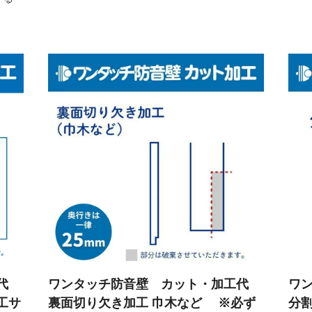
工代
ワンタッチ防音壁 カット・加工代
ワ
工サ
裏面切り欠き加工 巾木など ※必ず
分