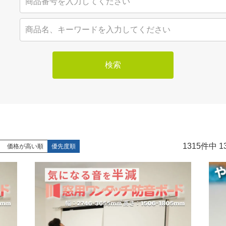
検索
1315
件中
1
価格が高い順
優先度順