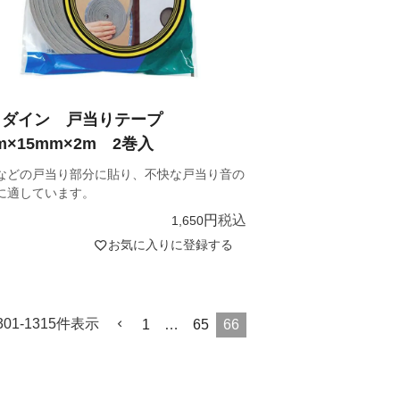
メダイン 戸当りテープ
m×15mm×2m 2巻入
などの戸当り部分に貼り、不快な戸当り音の
に適しています。
税込
1,650
お気に入りに登録する
301
-
1315
件表示
1
…
65
66