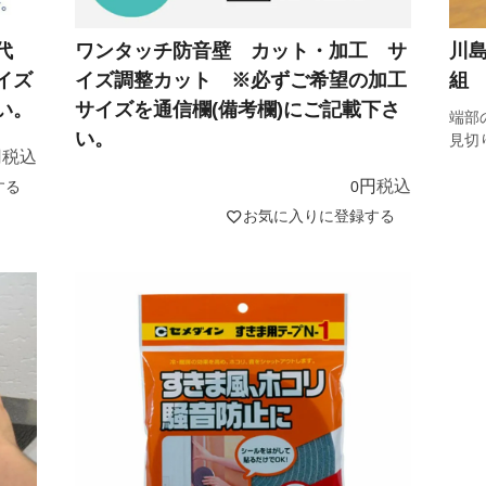
工代
ワンタッチ防音壁 カット・加工 サ
川
イズ
イズ調整カット ※必ずご希望の加工
組
い。
サイズを通信欄(備考欄)にご記載下さ
端部
い。
見切
税込
税込
する
0
お気に入りに登録する