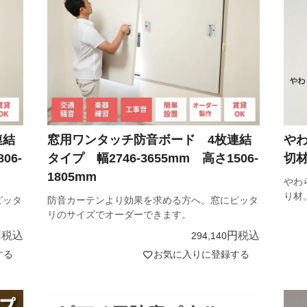
連結
窓用ワンタッチ防音ボード 4枚連結
や
06-
タイプ 幅2746-3655mm 高さ1506-
切材
1805mm
やわ
り材
ピッタ
防音カーテンより効果を求める方へ。窓にピッタ
リのサイズでオーダーできます。
税込
税込
294,140
する
お気に入りに登録する