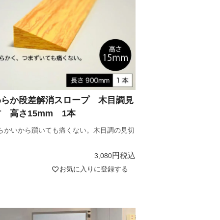
わらか段差解消スロープ 木目調見
 高さ15mm 1本
らかいから躓いても痛くない。木目調の見切
。
税込
3,080
お気に入りに登録する