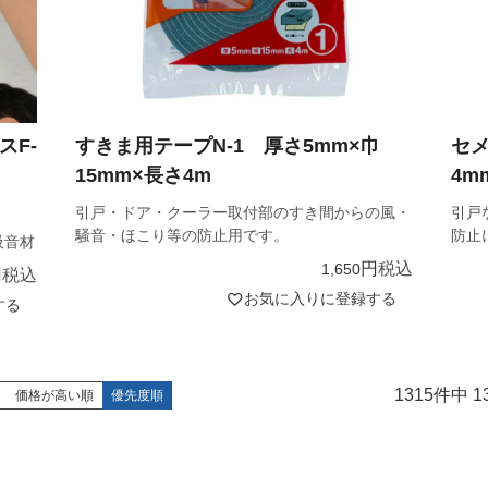
スF-
すきま用テープN-1 厚さ5mm×巾
セ
15mm×長さ4m
4m
引戸・ドア・クーラー取付部のすき間からの風・
引戸
騒音・ほこり等の防止用です。
防止
吸音材
税込
1,650
税込
お気に入りに登録する
する
1315
件中
1
価格が高い順
優先度順