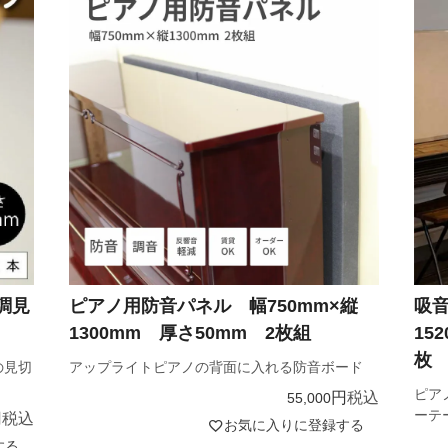
調見
ピアノ用防音パネル 幅750mm×縦
吸音
1300mm 厚さ50mm 2枚組
15
枚
の見切
アップライトピアノの背面に入れる防音ボード
ピア
税込
55,000
ーテ
税込
お気に入りに登録する
する