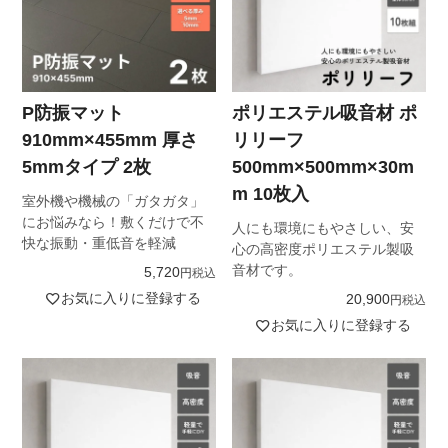
P防振マット
ポリエステル吸音材 ポ
910mm×455mm 厚さ
リリーフ
5mmタイプ 2枚
500mm×500mm×30m
m 10枚入
室外機や機械の「ガタガタ」
にお悩みなら！敷くだけで不
人にも環境にもやさしい、安
快な振動・重低音を軽減
心の高密度ポリエステル製吸
音材です。
5,720
税込
お気に入りに登録する
20,900
税込
お気に入りに登録する