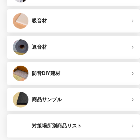
吸音材
遮音材
防音DIY建材
商品サンプル
対策場所別商品リスト