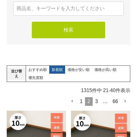
検索
おすすめ順
新着順
価格が安い順
価格が高い順
並び替
え
優先度順
1315
件中
21
-
40
件表示
1
2
3
…
66