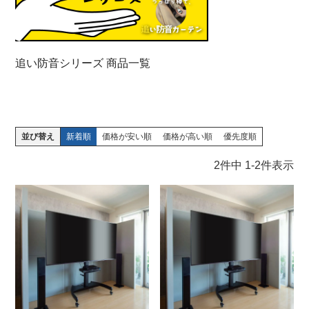
追い防音シリーズ 商品一覧
並び替え
新着順
価格が安い順
価格が高い順
優先度順
2
件中
1
-
2
件表示