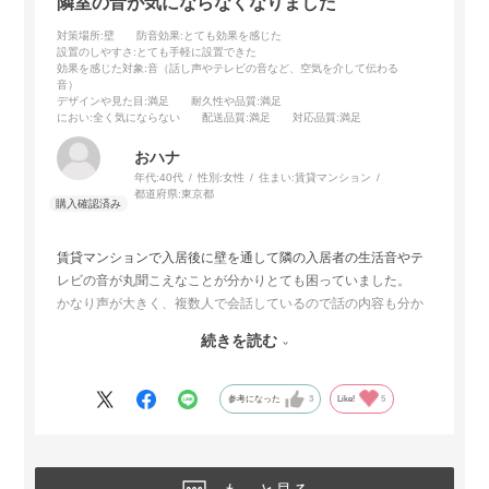
隣室の音が気にならなくなりました
対策場所
:壁
防音効果
:とても効果を感じた
設置のしやすさ
:とても手軽に設置できた
効果を感じた対象
:音（話し声やテレビの音など、空気を介して伝わる
音）
デザインや見た目
:満足
耐久性や品質
:満足
におい
:全く気にならない
配送品質
:満足
対応品質
:満足
おハナ
年代:
40代
性別:
女性
住まい:
賃貸マンション
都道府県:
東京都
賃貸マンションで入居後に壁を通して隣の入居者の生活音やテ
レビの音が丸聞こえなことが分かりとても困っていました。
かなり声が大きく、複数人で会話しているので話の内容も分か
ってしまうほどでした。
続きを読む
また、夜中に大きなくしゃみをするのでそれがとても気になっ
て…
壁一面の施工で少しお値段はしましたが、設置して本当によか
参考になった
3
Like!
5
ったです。
採寸時に元の壁はGL工法なので音が響きやすい、と教えていた
だきました。鉄筋造でも隣室の音が聞こえることとこちらの生
活音も隣室に聞こえていると申し訳ないと思い設置をしまし