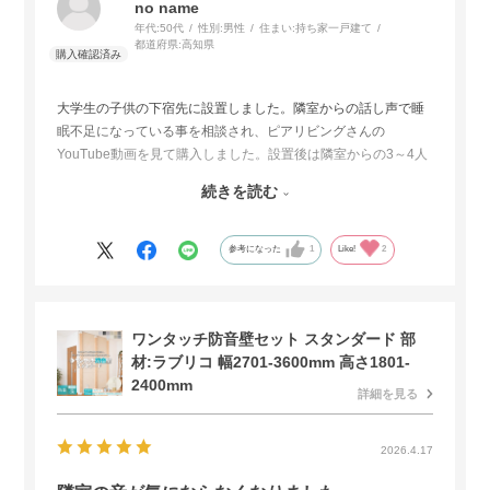
no name
年代:
50代
性別:
男性
住まい:
持ち家一戸建て
都道府県:
高知県
大学生の子供の下宿先に設置しました。隣室からの話し声で睡
眠不足になっている事を相談され、ピアリビングさんの
YouTube動画を見て購入しました。設置後は隣室からの3～4人
の話し声がほぼ気にならなくなったとの事でした。(設置後は壁
続きを読む
からの声はほぼ分からなくなり、その後隣室に人が来ているの
が分かったのも外から反射して窓から入ってきた声で分かった
との事でした)
参考になった
1
Like!
2
ワンタッチ防音壁セット スタンダード 部
材:ラブリコ 幅2701-3600mm 高さ1801-
2400mm
詳細を見る
2026.4.17