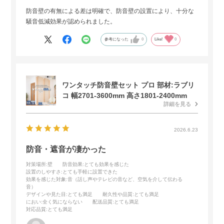
防音壁の有無による差は明確で、防音壁の設置により、十分な
騒音低減効果が認められました。
参考になった
0
Like!
0
ワンタッチ防音壁セット プロ 部材:ラブリ
コ 幅2701-3600mm 高さ1801-2400mm
詳細を見る
2026.6.23
防音・遮音が凄かった
対策場所
:壁
防音効果
:とても効果を感じた
設置のしやすさ
:とても手軽に設置できた
効果を感じた対象
:音（話し声やテレビの音など、空気を介して伝わる
音）
デザインや見た目
:とても満足
耐久性や品質
:とても満足
におい
:全く気にならない
配送品質
:とても満足
対応品質
:とても満足