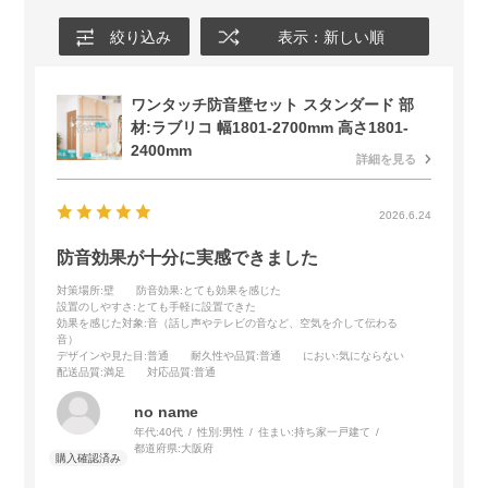
絞り込み
表示：新しい順
ワンタッチ防音壁セット スタンダード 部
材:ラブリコ 幅1801-2700mm 高さ1801-
2400mm
詳細を見る
2026.6.24
防音効果が十分に実感できました
対策場所
:壁
防音効果
:とても効果を感じた
設置のしやすさ
:とても手軽に設置できた
効果を感じた対象
:音（話し声やテレビの音など、空気を介して伝わる
音）
デザインや見た目
:普通
耐久性や品質
:普通
におい
:気にならない
配送品質
:満足
対応品質
:普通
no name
年代:
40代
性別:
男性
住まい:
持ち家一戸建て
都道府県:
大阪府