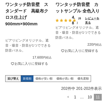
ワンタッチ防音壁 ス
ワンタッチ防音壁 カ
タンダード 高級布ク
ットサンプル 全色入り
4.
ロス仕上げ
（6
レビューを
8
）
見る
900mm×900mm
ピアリビングオリジナル。遮
音・吸音・防音が1つでできる
防音パネル。
ピアリビングオリジナル。遮
220
税込
音・吸音・防音が1つでできる
防音パネル。
お気に入りに登録する
17,600
税込
お気に入りに登録する
並び替え
新着順
価格が安い順
価格が高い順
優先度順
202
件中
201
-
202
件表示
1
…
10
11