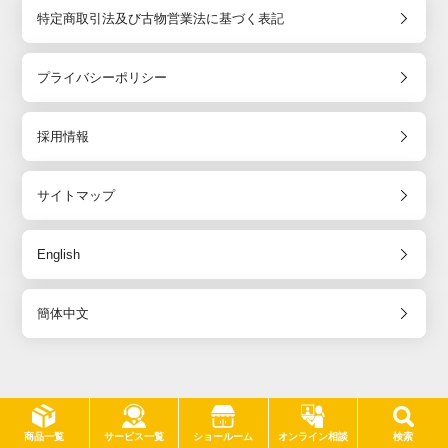
特定商取引法及び古物営業法に基づく表記
プライバシーポリシー
採用情報
サイトマップ
English
簡体中文
防音専門ピアリビング © 2002 - 2026 Pialiving Co., Ltd.
サービス一覧
商品一覧
ショールーム
オンライン相談
検索