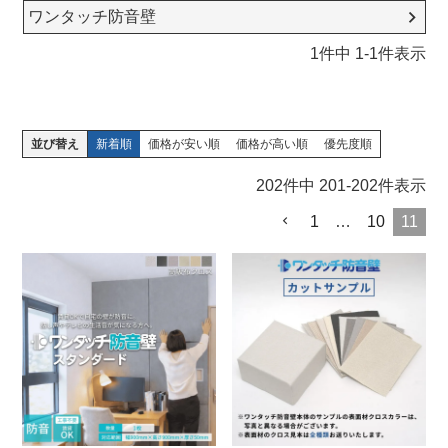
ワンタッチ防音壁
1
件中
1
-
1
件表示
並び替え
新着順
価格が安い順
価格が高い順
優先度順
202
件中
201
-
202
件表示
1
…
10
11