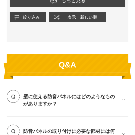
もっと見る
た。
賃貸なので原状回復もしやすい突っ張り棒を使った設置が選べ
絞り込み
表示：新しい順
るのはありがたいです。
壁紙も数種類あり、室内の反響音を抑えという布の壁紙を選び
ました。確かに反響音が抑えられている感じがあります。
元の壁紙との色の違いはありますがそこまで違和感はないで
す。
ラブリコ(突っ張り棒)にフックを取り付けて収納も増えました。
肝心の防音ですが、全く聞こえなくなるという効果はありませ
Q&A
んが気にならない程度に小さくなりました。
1枚のパネルが結構重たいので、安心感があります。
選んだ壁紙は少しチクチクするので、サンプルを取り寄せて検
討されるのをおすすめします。
壁に使える防音パネルにはどのようなもの
がありますか？
防音パネルの取り付けに必要な部材には何